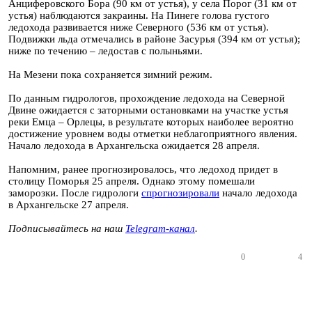
Анциферовского Бора (90 км от устья), у села Порог (31 км от
устья) наблюдаются закраины. На Пинеге голова густого
ледохода развивается ниже Северного (536 км от устья).
Подвижки льда отмечались в районе Засурья (394 км от устья);
ниже по течению – ледостав с полыньями.
На Мезени пока сохраняется зимний режим.
По данным гидрологов, прохождение ледохода на Северной
Двине ожидается с заторными остановками на участке устья
реки Емца – Орлецы, в результате которых наиболее вероятно
достижение уровнем воды отметки неблагоприятного явления.
Начало ледохода в Архангельска ожидается 28 апреля.
Напомним, ранее прогнозировалось, что ледоход придет в
столицу Поморья 25 апреля. Однако этому помешали
заморозки. После гидрологи
спрогнозировали
начало ледохода
в Архангельске 27 апреля.
Подписывайтесь на наш
Telegram-канал
.
0
4