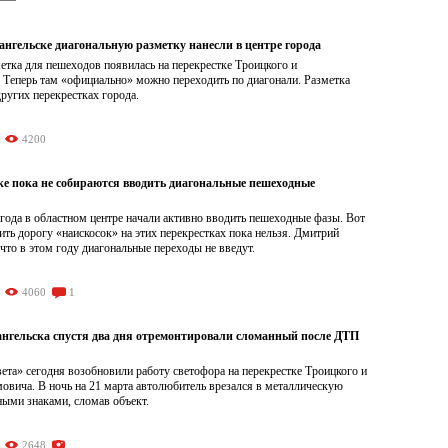
ангельске диагональную разметку нанесли в центре города
тка для пешеходов появилась на перекрестке Троицкого и
 Теперь там «официально» можно переходить по диагонали. Разметка
других перекрестках города.
4200
ке пока не собираются вводить диагональные пешеходные
 года в областном центре начали активно вводить пешеходные фазы. Вот
ить дорогу «наискосок» на этих перекрестках пока нельзя. Дмитрий
что в этом году диагональные переходы не введут.
4060
1
ангельска спустя два дня отремонтировали сломанный после ДТП
ета» сегодня возобновили работу светофора на перекрестке Троицкого и
овича. В ночь на 21 марта автолюбитель врезался в металлическую
ными знаками, сломав объект.
2648