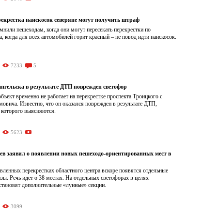
рекрестка наискосок северяне могут получить штраф
нили пешеходам, когда они могут пересекать перекрестки по
а, когда для всех автомобилей горит красный – не повод идти наискосок.
7233
5
ангельска в результате ДТП поврежден светофор
ъект временно не работает на перекрестке проспекта Троицкого с
овича. Известно, что он оказался поврежден в результате ДТП,
 которого выясняются.
5623
в заявил о появлении новых пешеходо-ориентированных мест в
вленных перекрестках областного центра вскоре появятся отдельные
ы. Речь идет о 38 местах. На отдельных светофорах в целях
становят дополнительные «лунные» секции.
3099