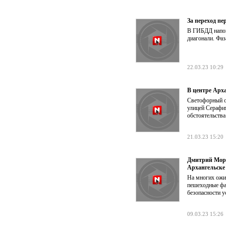
За переход пе
В ГИБДД напом
диагонали. Фаз
22.03.23 10:29
В центре Арх
Светофорный об
улицей Серафим
обстоятельства
21.03.23 15:20
Дмитрий Море
Архангельске
На многих ожи
пешеходные фаз
безопасности у
09.03.23 15:26