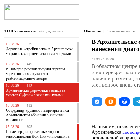
ТОП 7
читаемые
|
обсуждаемые
Общество
|
Главные новости
В Архангельске с
05.08.26
629
нанесении диаг
Дорожные «стройки века» в Архангельске
уперлись в «кирпич» и заросли лопухами
21.04.23 10:56
06.08.26
449
В областном центре 
В Поморье ребенок получил перелом
этих перекрестках п
черепа во время купания в
наличии разметки, к
реабилитационном центре
этот вопрос вновь ст
05.08.26
413
Архангельские дорожники взялись за
участок Суфтина с вечными лужами
05.08.26
412
Сотрудницу крупного гипермаркета под
Архангельском обвинили в хищении
миллионов
Напомним, появление 
05.08.26
395
После череды провальных торгов
Архангельска
анонсир
северодвинский Дом Пикуля продали за
резонансной аварии, 