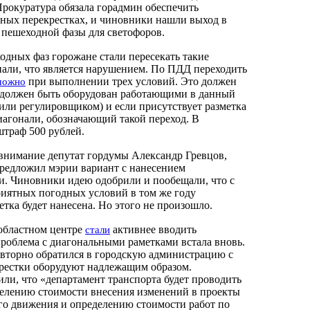
Прокуратура обязала горадмин обеспечить
бных перекрестках, и чиновники нашли выход в
пешеходной фазы для светофоров.
одных фаз горожане стали пересекать такие
нали, что является нарушением. По ПДД переходить
при выполнении трех условий. Это должен
можно
 должен быть оборудован работающими в данный
или регулировщиком) и если присутствует разметка
иагонали, обозначающий такой переход. В
траф 500 рублей.
внимание депутат гордумы Александр Гревцов,
предложил мэрии вариант с нанесением
и. Чиновники идею одобрили и пообещали, что с
иятных погодных условий в том же году
тка будет нанесена. Но этого не произошло.
 областном центре
активнее вводить
стали
роблема с диагональными раметками встала вновь.
вторно обратился в городскую администрацию с
крестки оборудуют надлежащим образом.
ли, что «департамент транспорта будет проводить
елению стоимости внесения изменений в проекты
о движения и определению стоимости работ по