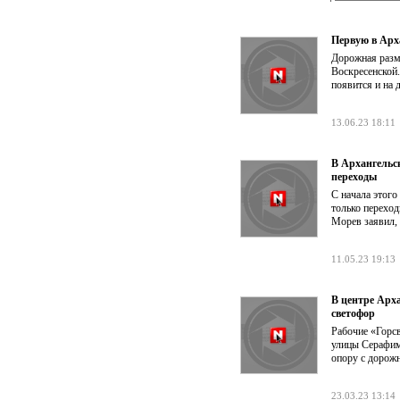
Первую в Арх
Дорожная разме
Воскресенской.
появится и на 
13.06.23 18:11
В Архангельс
переходы
С начала этого
только переход
Морев заявил, 
11.05.23 19:13
В центре Арх
светофор
Рабочие «Горсв
улицы Серафим
опору с дорож
23.03.23 13:14