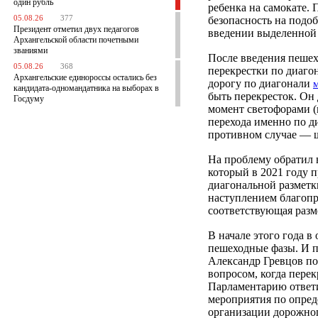
один рубль
ребенка на самокате. 
05.08.26
377
безопасность на подо
Президент отметил двух педагогов
введении выделенной 
Архангельской области почетными
званиями
После введения пешех
05.08.26
368
перекрестки по диаго
Архангельские единороссы остались без
дорогу по диагонали
кандидата-одномандатника на выборах в
быть перекресток. Он
Госдуму
момент светофорами (
перехода именно по д
противном случае — ш
На проблему обратил 
который в 2021 году 
диагональной разметк
наступлением благопр
соответствующая разме
В начале этого года в
пешеходные фазы. И п
Александр Гревцов по
вопросом, когда пере
Парламентарию ответи
мероприятия по опред
организации дорожног