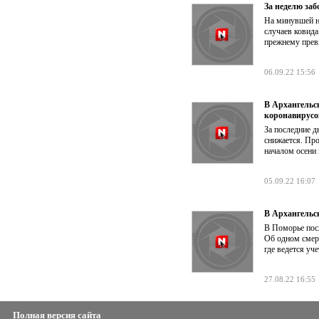
За неделю заб
На минувшей н
случаев ковида
прежнему прев
06.09.22 15:56
В Архангельс
коронавирус
За последние д
снижается. Про
началом осени 
05.09.22 16:07
В Архангельс
В Поморье посл
Об одном смерт
где ведется уч
27.08.22 16:55
Полная версия сайта