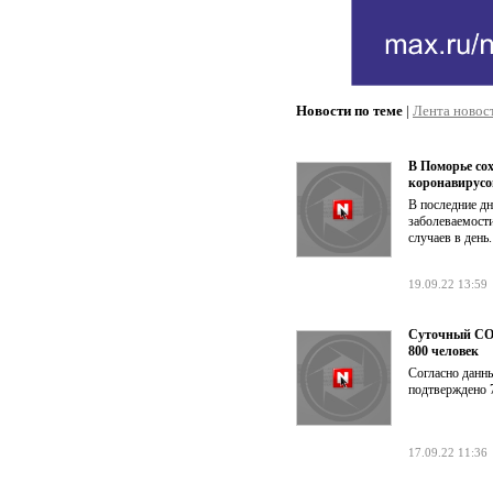
Новости по теме
|
Лента новос
В Поморье со
коронавирус
В последние дн
заболеваемост
случаев в день
19.09.22 13:59
Суточный COV
800 человек
Согласно данны
подтверждено 
17.09.22 11:36