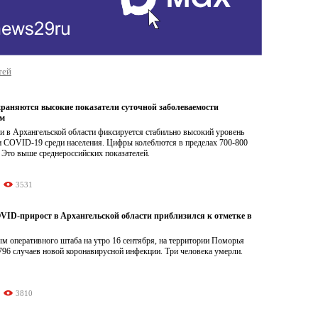
тей
храняются высокие показатели суточной заболеваемости
ом
и в Архангельской области фиксируется стабильно высокий уровень
и COVID-19 среди населения. Цифры колеблются в пределах 700-800
. Это выше среднероссийских показателей.
3531
ID-прирост в Архангельской области приблизился к отметке в
м оперативного штаба на утро 16 сентября, на территории Поморья
796 случаев новой коронавирусной инфекции. Три человека умерли.
3810