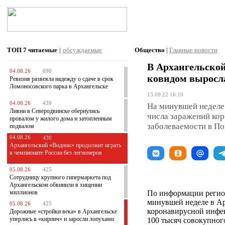
ТОП 7
читаемые
|
обсуждаемые
Общество
|
Главные новости
В Архангельской
04.08.26
690
ковидом выросл
Ревизия развеяла надежду о сдаче в срок
Ломоносовского парка в Архангельске
13.09.22 16:10
04.08.26
439
На минувшей неделе 
Ливни в Северодвинске обернулись
числа заражений кор
провалом у жилого дома и затопленным
заболеваемости в П
подвалом
04.08.26
430
Архангельский «Водник» продолжит играть
в чемпионате России без легионеров
05.08.26
425
Сотрудницу крупного гипермаркета под
Архангельском обвинили в хищении
миллионов
По информации регион
минувшей неделе в Ар
05.08.26
425
коронавирусной инфек
Дорожные «стройки века» в Архангельске
уперлись в «кирпич» и заросли лопухами
100 тысяч совокупного