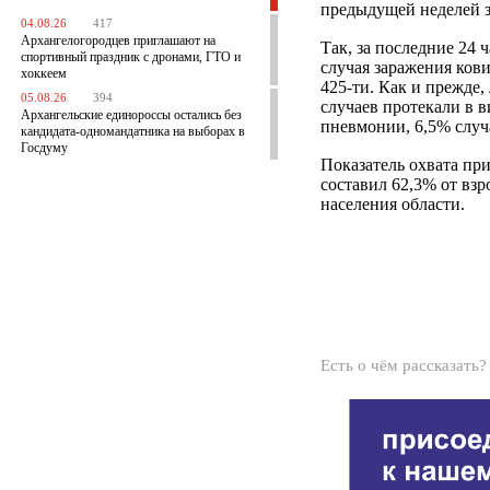
предыдущей неделей з
04.08.26
417
Архангелогородцев приглашают на
Так, за последние 24 
спортивный праздник с дронами, ГТО и
случая заражения ков
хоккеем
425-ти. Как и прежде
05.08.26
394
случаев протекали в 
Архангельские единороссы остались без
пневмонии, 6,5% случ
кандидата-одномандатника на выборах в
Госдуму
Показатель охвата п
составил 62,3% от взр
населения области.
Есть о чём рассказать