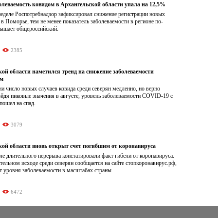
олеваемость ковидом в Архангельской области упала на 12,5%
еделе Роспотребнадзор зафиксировал снижение регистрации новых
 в Поморье, тем не менее показатель заболеваемости в регионе по-
ышает общероссийский.
2385
кой области наметился тренд на снижение заболеваемости
ом
ни число новых случаев ковида среди северян медленно, но верно
йдя пиковые значения в августе, уровень заболеваемости COVID-19 с
пошел на спад.
3079
кой области вновь открыт счет погибшим от коронавируса
е длительного перерыва констатировали факт гибели от коронавируса.
ельном исходе среди северян сообщается на сайте стопкоронавирус.рф,
ет уровня заболеваемости в масштабах страны.
6472