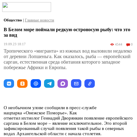
Общество
|
Главные новости
В Белом море поймали редкую остроносую рыбу: что это
за вид
19.09.23 18:17
4544
0
Тропического «мигранта» из южных вод выловили недалеко
от деревни Лопшеньга. Как оказалось, рыба — европейский
сарган, естественная среда обитания которого западное
побережье Африки и Европы.
О необычном улове сообщили в пресс-службе
нацпарка «Онежское Поморье». Как
отметил ихтиолог Геннадий Дворянкин появление европейского
саргана в Белом море – явление исключительное. Это второй
зафиксированный случай появления такой рыбы в северных
водах Архангельской области с начала столетия.