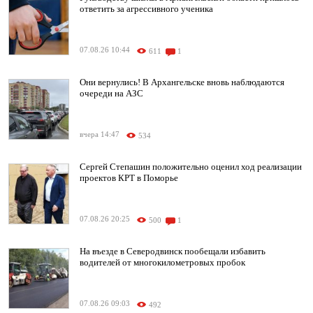
ответить за агрессивного ученика
07.08.26 10:44
611
1
Они вернулись! В Архангельске вновь наблюдаются
очереди на АЗС
вчера 14:47
534
Сергей Степашин положительно оценил ход реализации
проектов КРТ в Поморье
07.08.26 20:25
500
1
На въезде в Северодвинск пообещали избавить
водителей от многокилометровых пробок
07.08.26 09:03
492