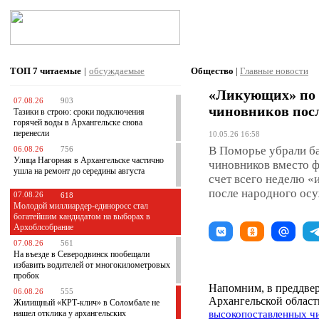
ТОП 7
читаемые
|
обсуждаемые
Общество
|
Главные новости
«Ликующих» по 
07.08.26
903
чиновников посл
Тазики в строю: сроки подключения
горячей воды в Архангельске снова
перенесли
10.05.26 16:58
В Поморье убрали б
06.08.26
756
Улица Нагорная в Архангельске частично
чиновников вместо ф
ушла на ремонт до середины августа
счет всего неделю «
после народного осу
07.08.26
618
Молодой миллиардер-единоросс стал
богатейшим кандидатом на выборах в
Архоблсобрание
07.08.26
561
На въезде в Северодвинск пообещали
избавить водителей от многокилометровых
пробок
Напомним, в преддве
06.08.26
555
Архангельской област
Жилищный «КРТ-клич» в Соломбале не
нашел отклика у архангельских
высокопоставленных ч