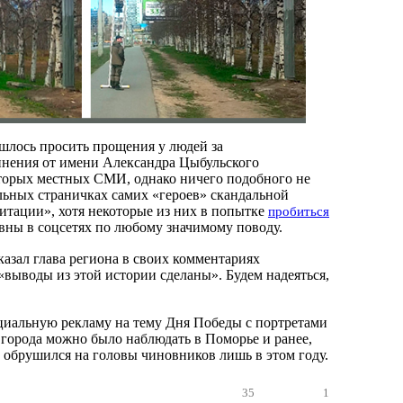
шлось просить прощения у людей за
нения от имени Александра Цыбульского
торых местных СМИ, однако ничего подобного не
льных страничках самих «героев» скандальной
итации», хотя некоторые из них в попытке
пробиться
вны в соцсетях по любому значимому поводу.
казал глава региона в своих комментариях
«выводы из этой истории сделаны». Будем надеяться,
циальную рекламу на тему Дня Победы с портретами
 города можно было наблюдать в Поморье и ранее,
 обрушился на головы чиновников лишь в этом году.
35
1