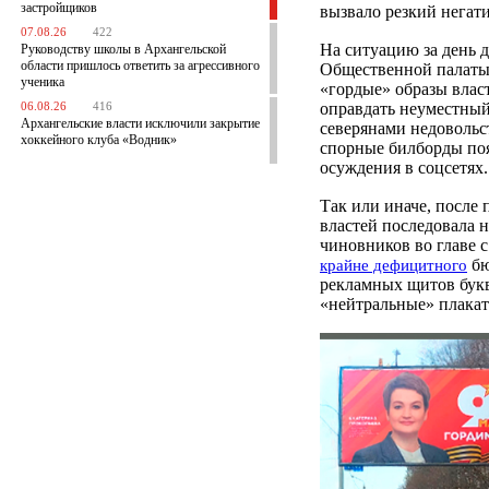
застройщиков
вызвало резкий негати
07.08.26
422
На ситуацию за день 
Руководству школы в Архангельской
области пришлось ответить за агрессивного
Общественной палаты
ученика
«гордые» образы влас
оправдать неуместный
06.08.26
416
Архангельские власти исключили закрытие
северянами недоволь
хоккейного клуба «Водник»
спорные билборды поя
осуждения в соцсетях.
Так или иначе, после
властей последовала 
чиновников во главе с
бю
крайне дефицитного
рекламных щитов буква
«нейтральные» плакат