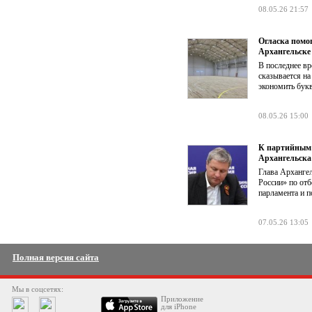
08.05.26 21:57
Огласка помо
Архангельске
В последнее вр
сказывается н
экономить букв
08.05.26 15:00
К партийным 
Архангельска
Глава Арханге
России» по от
парламента и 
07.05.26 13:05
Полная версия сайта
Мы в соцсетях:
Приложение
для iPhone