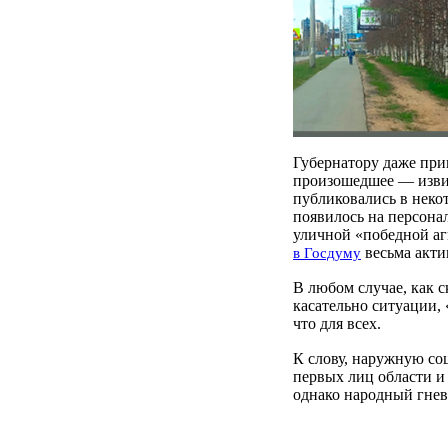
Губернатору даже при
произошедшее — изви
публиковались в неко
появилось на персона
уличной «победной аг
весьма акти
в Госдуму
В любом случае, как с
касательно ситуации, 
что для всех.
К слову, наружную со
первых лиц области и
однако народный гнев