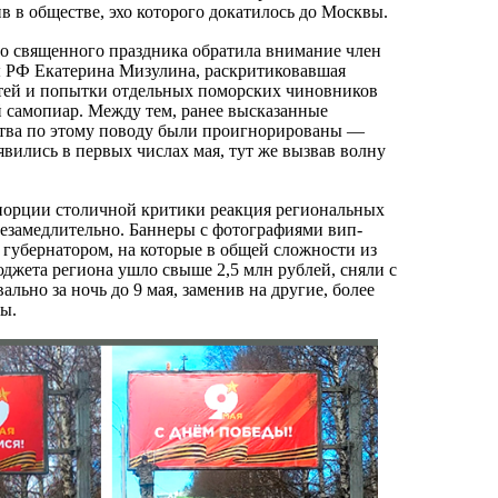
в в обществе, эхо которого докатилось до Москвы.
до священного праздника обратила внимание член
 РФ Екатерина Мизулина, раскритиковавшая
тей и попытки отдельных поморских чиновников
 самопиар. Между тем, ранее высказанные
ства по этому поводу были проигнорированы —
вились в первых числах мая, тут же вызвав волну
 порции столичной критики реакция региональных
незамедлительно. Баннеры с фотографиями вип-
 губернатором, на которые в общей сложности из
джета региона ушло свыше 2,5 млн рублей, сняли с
льно за ночь до 9 мая, заменив на другие, более
ы.