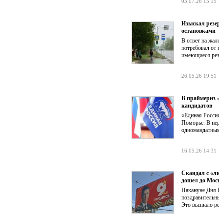
03.07.26 15:15
Изыскал резе
остановками
В ответ на жал
потребовал от
имеющиеся рез
26.05.26 19:51
В праймериз 
кандидатов
«Единая Росси
Поморье. В пер
одномандатным
16.05.26 14:31
Скандал с «л
дошел до Мос
Накануне Дня 
поздравительны
Это вызвало ре