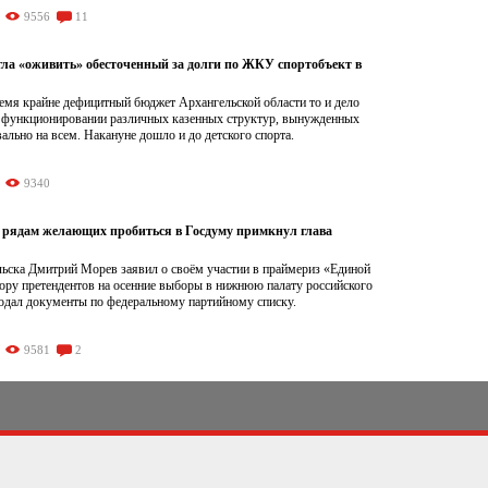
9556
11
гла «оживить» обесточенный за долги по ЖКУ спортобъект в
емя крайне дефицитный бюджет Архангельской области то и дело
а функционировании различных казенных структур, вынужденных
ально на всем. Накануне дошло и до детского спорта.
9340
рядам желающих пробиться в Госдуму примкнул глава
льска Дмитрий Морев заявил о своём участии в праймериз «Единой
бору претендентов на осенние выборы в нижнюю палату российского
подал документы по федеральному партийному списку.
9581
2