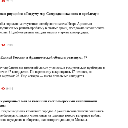
2187
рвы: рвущийся в Госдуму мэр Северодвинска вник в проблему с
обы горожан на отсутствие автобусного навеса Игорь Арсентьев
 подчиненных решить проблему в сжатые сроки, предложив использовать
ервы. Подобное рвение находит отклик у архангелогородцев.
1910
«Единой России» в Архангельской области участвуют 47
я» опубликовала итоговый список участников госдумовских праймериз в
ечне 47 кандидатов. По партсписку выдвинулись 17 человек, по
 округам: 26. Еще четверо — чисто локальные кандидаты.
9444
икующими» 9 мая за казенный счет поморскими чиновниками
квы
Победы на улицах ключевых городов Архангельской области появились
е баннеры с ликами чиновников на плакатах вместо ветеранов войны.
зкое осуждение в обществе, эхо которого дошло до Москвы.