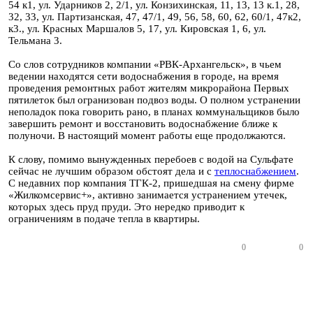
54 к1, ул. Ударников 2, 2/1, ул. Конзихинская, 11, 13, 13 к.1, 28,
32, 33, ул. Партизанская, 47, 47/1, 49, 56, 58, 60, 62, 60/1, 47к2,
к3., ул. Красных Маршалов 5, 17, ул. Кировская 1, 6, ул.
Тельмана 3.
Со слов сотрудников компании «РВК-Архангельск», в чьем
ведении находятся сети водоснабжения в городе, на время
проведения ремонтных работ жителям микрорайона Первых
пятилеток был огранизован подвоз воды. О полном устранении
неполадок пока говорить рано, в планах коммунальщиков было
завершить ремонт и восстановить водоснабжение ближе к
полуночи. В настоящий момент работы еще продолжаются.
К слову, помимо вынужденных перебоев с водой на Сульфате
сейчас не лучшим образом обстоят дела и с
теплоснабжением
.
С недавних пор компания ТГК-2, пришедшая на смену фирме
«Жилкомсервис+», активно занимается устранением утечек,
которых здесь пруд пруди. Это нередко приводит к
ограничениям в подаче тепла в квартиры.
0
0