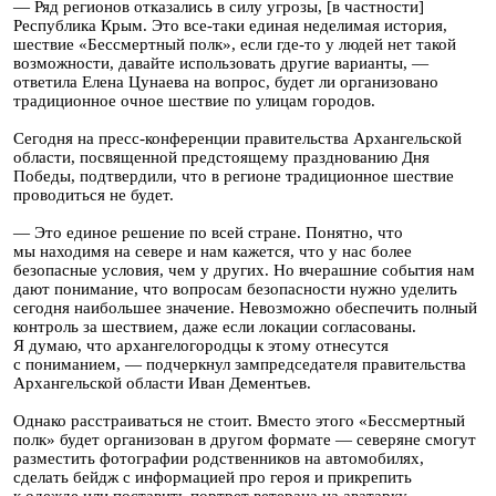
— Ряд регионов отказались в силу угрозы, [в частности]
Республика Крым. Это все-таки единая неделимая история,
шествие «Бессмертный полк», если где-то у людей нет такой
возможности, давайте использовать другие варианты, —
ответила Елена Цунаева на вопрос, будет ли организовано
традиционное очное шествие по улицам городов.
Сегодня на пресс-конференции правительства Архангельской
области, посвященной предстоящему празднованию Дня
Победы, подтвердили, что в регионе традиционное шествие
проводиться не будет.
— Это единое решение по всей стране. Понятно, что
мы находимя на севере и нам кажется, что у нас более
безопасные условия, чем у других. Но вчерашние события нам
дают понимание, что вопросам безопасности нужно уделить
сегодня наибольшее значение. Невозможно обеспечить полный
контроль за шествием, даже если локации согласованы.
Я думаю, что архангелогородцы к этому отнесутся
с пониманием, — подчеркнул зампредседателя правительства
Архангельской области Иван Дементьев.
Однако расстраиваться не стоит. Вместо этого «Бессмертный
полк» будет организован в другом формате — северяне смогут
разместить фотографии родственников на автомобилях,
сделать бейдж с информацией про героя и прикрепить