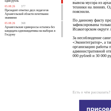
один рубль
вывоза мусора из арха
05.08.26
377
техники на линиях. Од
Президент отметил двух педагогов
пояснили.
Архангельской области почетными
званиями
По данному факту про
05.08.26
368
зафиксированы только
Архангельские единороссы остались без
Исакогорском округе 
кандидата-одномандатника на выборах в
Госдуму
За несоблюдение сан
«Экоинтегратор», а т
организацию работы п
административной отв
000 рублей и 30 000 р
Есть о чём рассказать