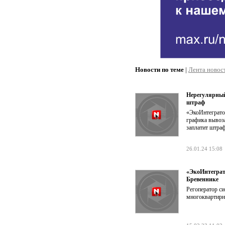
Новости по теме
|
Лента новос
Нерегулярный
штраф
«ЭкоИнтеграто
графика вывоз
заплатит штраф
26.01.24 15:08
«ЭкоИнтеграт
Бревеннике
Регоператор с
многоквартирны