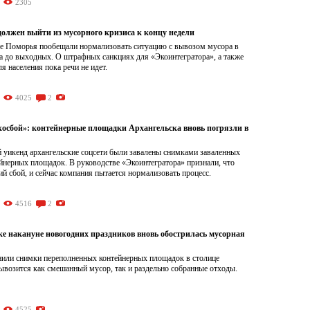
2305
должен выйти из мусорного кризиса к концу недели
ве Поморья пообещали нормализовать ситуацию с вывозом мусора в
а до выходных. О штрафных санкциях для «Экоинтегратора», а также
ля населения пока речи не идет.
4025
2
косбой»: контейнерные площадки Архангельска вновь погрязли в
 уикенд архангельские соцсети были завалены снимками заваленных
йнерных площадок. В руководстве «Экоинтегратора» признали, что
й сбой, и сейчас компания пытается нормализовать процесс.
4516
2
ке накануне новогодних праздников вновь обострилась мусорная
нили снимки переполненных контейнерных площадок в столице
ывозится как смешанный мусор, так и раздельно собранные отходы.
4525