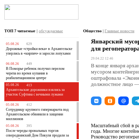
ТОП 7
читаемые
|
обсуждаемые
Общество
|
Главные новости
Январский мусо
05.08.26
629
для регоперато
Дорожные «стройки века» в Архангельске
уперлись в «кирпич» и заросли лопухами
29.04.22 12:46
06.08.26
449
В конце января арха
В Поморье ребенок получил перелом
мусором контейнерн
черепа во время купания в
оштрафовала «Экоинт
реабилитационном центре
должностное лицо — 
05.08.26
413
Архангельские дорожники взялись за
участок Суфтина с вечными лужами
05.08.26
412
Сотрудницу крупного гипермаркета под
Архангельском обвинили в хищении
миллионов
Масштабный сбой в ра
05.08.26
395
После череды провальных торгов
года. Многие контейн
северодвинский Дом Пикуля продали за
Руководство регопера