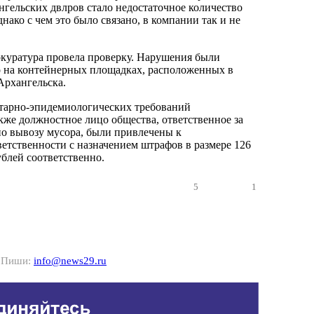
нгельских двлров стало недостаточное количество
нако с чем это было связано, в компании так и не
куратура провела проверку. Нарушения были
 на контейнерных площадках, расположенных в
Архангельска.
итарно-эпидемиологических требований
акже должностное лицо общества, ответственное за
о вывозу мусора, были привлечены к
етственности с назначением штрафов в размере 126
ублей соответственно.
5
1
? Пиши:
info@news29.ru