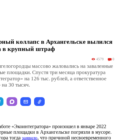
рный коллапс в Архангельске вылился
ра в крупный штраф
4579
0
нгелогородцы массово жаловались на заваленные
ые площадки. Спустя три месяца прокуратура
егратор» на 126 тыс. рублей, а ответственное
на 30 тысяч.
боте «Экоинтегратора» произошел в январе 2022
ерные площадки в Архангельске погрязли в мусоре.
тора тогда
, что причиной несвоевременного
заявило