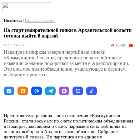
Политика
|
Главные новости
На старт избирательной гонки в Архангельской области
готовы выйти 8 партий
12.07.23 17:15
10780
0
Накануне избирком заверил партийные списки
«Коммунистов России», представители которой также
изъявили желание побороться за места в Архоблсобрании.
Это восьмое политобъединение, участвующее в осеннем
выборном процессе.
Представители регионального отделения «Коммунистов
России» стали восьмым по счету политическим объединением
в Поморье, заявившем о своих парламентских амбициях на
осенних выборах в Архангельское областное Собрание
депутатов 8 созыва. Их партсписки по единому