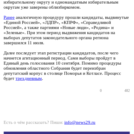
избирательному округу и одномандатным избирательным
округам уже заверены облизбиркомом.
Ранее
аналогичную процедуру прошли кандидаты, выдвинутые
«Единой Россией», «ЛДПР», «КПРФ», «Справедливой
Россией», а также партиями «Новые люди», «Родина» и
«Зеленые». При этом период выдвижения кандидатов на
выборах депутатов законодательного органа региона
завершился 11 июля.
Далее последует этап регистрации кандидатов, после чего
начнется агитационный период. Сами выборы пройдут в
Единый день голосования 10 сентября. Помимо процедуры
обновления областного Собрания будет переизбран
депутатский корпус в столице Поморья и Котласе. Процесс
будет
трехдневным
.
0
482
Есть о чём рассказать? Пиши:
info@news29.ru