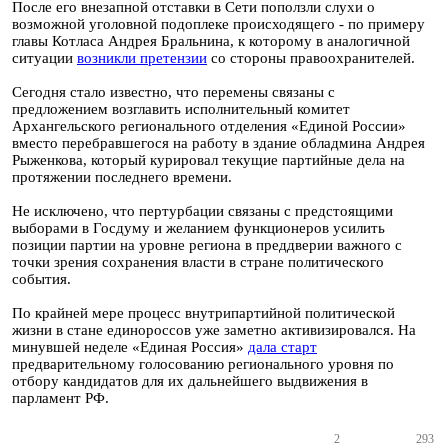
После его внезапной отставки в Сети поползли слухи о
возможной уголовной подоплеке происходящего - по примеру
главы Котласа Андрея Бральнина, к которому в аналогичной
ситуации
возникли претензии
со стороны правоохранителей.
Сегодня стало известно, что перемены связаны с
предложением возглавить исполнительный комитет
Архангельского регионального отделения «Единой России»
вместо перебравшегося на работу в здание обладмина Андрея
Рыженкова, который курировал текущие партийные дела на
протяжении последнего времени.
Не исключено, что пертурбации связаны с предстоящими
выборами в Госдуму и желанием функционеров усилить
позиции партии на уровне региона в преддверии важного с
точки зрения сохранения власти в стране политического
события.
По крайней мере процесс внутрипартийной политической
жизни в стане единороссов уже заметно активизировался. На
минувшей неделе «Единая Россия»
дала старт
предварительному голосованию регионального уровня по
отбору кандидатов для их дальнейшего выдвижения в
парламент РФ.
2
293