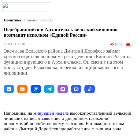
Политика
|
Главные новости
Перебравшийся в Архангельск вельский чиновник
возглавит исполком «Единой России»
23.03.21 17:01
8740
2
Экс-глава Вельского района Дмитрий Дорофеев займет
кресло секретаря исполкома реготделения «Единой России»,
функционирующего в Архангельске. Он сменит на этом
посту Андрея Рыженкова, переквалифицировавшегося в
чиновники.
Напомним, на
минувшей неделе
высокопоставленный вельский
чиновник написал заявление о досрочном сложении
полномочий по собственному желанию. В должности главы
района Дмитрий Дорофеев проработал два с лишним года.