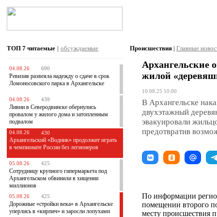
ТОП 7
читаемые
|
обсуждаемые
Происшествия
|
Главные новос
Архангельские о
04.08.26
690
жилой «деревяшк
Ревизия развеяла надежду о сдаче в срок
Ломоносовского парка в Архангельске
10.08.25 10:00
04.08.26
439
В Архангельске нака
Ливни в Северодвинске обернулись
двухэтажный деревян
провалом у жилого дома и затопленным
эвакуировали жильцо
подвалом
предотвратив возмо
04.08.26
430
Архангельский «Водник» продолжит играть
в чемпионате России без легионеров
05.08.26
425
Сотрудницу крупного гипермаркета под
Архангельском обвинили в хищении
миллионов
По информации регион
05.08.26
425
Дорожные «стройки века» в Архангельске
помещении второго по
уперлись в «кирпич» и заросли лопухами
месту происшествия 