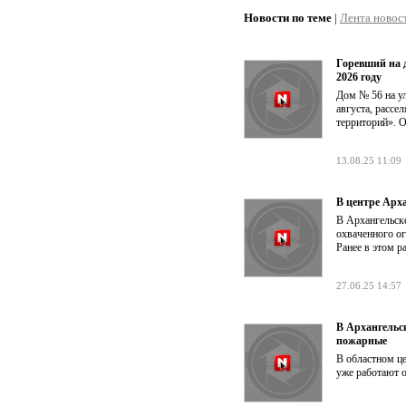
Новости по теме
|
Лента новос
Горевший на 
2026 году
Дом № 56 на у
августа, рассе
территорий». О
13.08.25 11:09
В центре Арх
В Архангельск
охваченного ог
Ранее в этом р
27.06.25 14:57
В Архангельс
пожарные
В областном ц
уже работают о