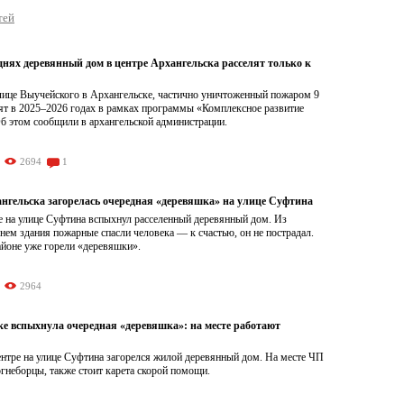
тей
днях деревянный дом в центре Архангельска расселят только к
лице Выучейского в Архангельске, частично уничтоженный пожаром 9
лят в 2025–2026 годах в рамках программы «Комплексное развитие
б этом сообщили в архангельской администрации.
2694
1
ангельска загорелась очередная «деревяшка» на улице Суфтина
е на улице Суфтина вспыхнул расселенный деревянный дом. Из
нем здания пожарные спасли человека — к счастью, он не пострадал.
айоне уже горели «деревяшки».
2964
ке вспыхнула очередная «деревяшка»: на месте работают
ентре на улице Суфтина загорелся жилой деревянный дом. На месте ЧП
гнеборцы, также стоит карета скорой помощи.