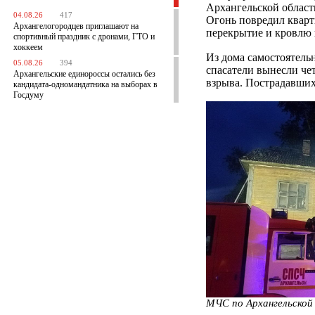
Архангельской област
04.08.26
417
Огонь повредил кварт
Архангелогородцев приглашают на
перекрытие и кровлю 
спортивный праздник с дронами, ГТО и
хоккеем
Из дома самостоятельн
05.08.26
394
спасатели вынесли че
Архангельские единороссы остались без
взрыва. Пострадавших
кандидата-одномандатника на выборах в
Госдуму
МЧС по Архангельской