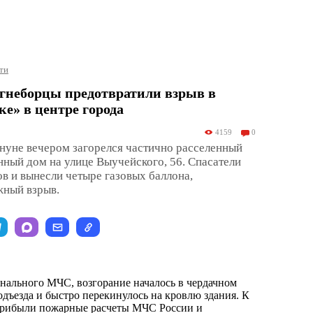
ти
гнеборцы предотвратили взрыв в
е» в центре города
4159
0
нуне вечером загорелся частично расселенный
ный дом на улице Выучейского, 56. Спасатели
в и вынесли четыре газовых баллона,
жный взрыв.
ального МЧС, возгорание началось в чердачном
дъезда и быстро перекинулось на кровлю здания. К
прибыли пожарные расчеты МЧС России и