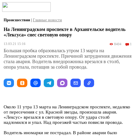
Происшествия
|
Главные новости
На Ленинградском проспекте в Архангельске водитель
«Лексуса» снес световую опору
13.03.21 15:16
8404
1
Большая пробка образовалась утром 13 марта на
Ленинградском проспекте. Причиной затруднения движения
стала авария. Водитель внедорожника врезался в столб,
опора упала, потащив за собой провода.
Около 11 утра 13 марта на Ленинградском проспекте, недалеко
от пересечения с ул. Красной звезды, произошла авария.
«Лексус» врезался в световую опору. От удара столб
надломился и упал. Над проезжей частью повисли провода.
Водитель иномарки не пострадал. В районе аварии было