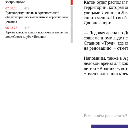
Каток будет располага
застройщиков
территории, которая 
07.08.26
422
улицами Ленина и Ле
Руководству школы в Архангельской
области пришлось ответить за агрессивного
спортсменов. По всей
ученика
Дворце спорта.
06.08.26
416
Архангельские власти исключили закрытие
— Ледовая арена во Д
хоккейного клуба «Водник»
современному льду не
Стадион «Труд», где е
на реновацию, – отме
Напомним, также в А
ледовой арены для хок
летию «Водника», кото
момент идет поиск зем
Есть о чём рассказать