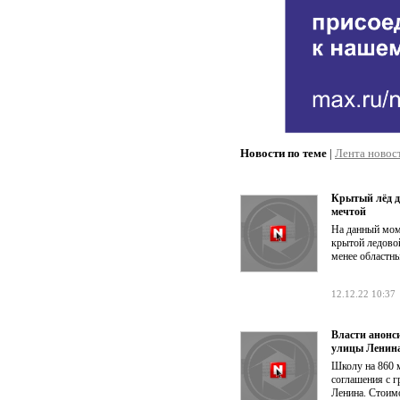
Новости по теме
|
Лента новос
Крытый лёд д
мечтой
На данный мом
крытой ледово
менее областн
12.12.22 10:37
Власти анонс
улицы Ленин
Школу на 860 м
соглашения с 
Ленина. Стоимо