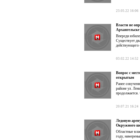
23.05.22 16:06
Власти не оп
Архангельске
Впереди юбилей
Существует два
действующего с
03.02.22 14:52
Вопрос с мес
открытым
Ранее озвученн
районе ул. Лен
продолжается.
20.07.21 16:24
Ледовую арену
Окружного шо
Областные влас
году, намерены