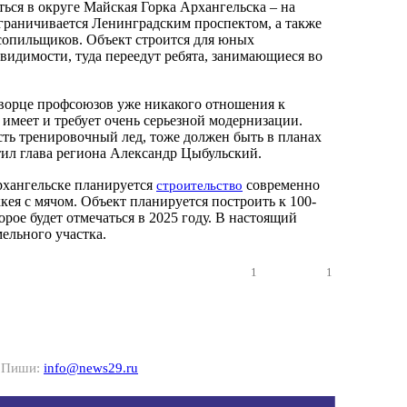
ться в округе Майская Горка Архангельска – на
ограничивается Ленинградским проспектом, а также
сопильщиков. Объект строится для юных
 видимости, туда переедут ребята, занимающиеся во
ворце профсоюзов уже никакого отношения к
 имеет и требует очень серьезной модернизации.
сть тренировочный лед, тоже должен быть в планах
тил глава региона Александр Цыбульский.
рхангельске планируется
современно
строительство
кея с мячом. Объект планируется построить к 100-
рое будет отмечаться в 2025 году. В настоящий
ельного участка.
1
1
? Пиши:
info@news29.ru