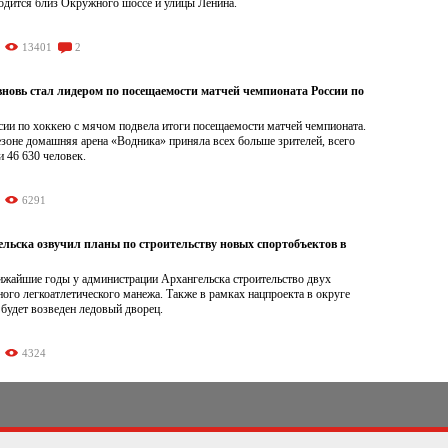
ходится близ Окружного шоссе и улицы Ленина.
13401
2
вновь стал лидером по посещаемости матчей чемпионата России по
сии по хоккею с мячом подвела итоги посещаемости матчей чемпионата.
зоне домашняя арена «Водника» приняла всех больше зрителей, всего
 46 630 человек.
6291
ельска озвучил планы по строительству новых спортобъектов в
лижайшие годы у администрации Архангельска строительство двух
ного легкоатлетического манежа. Также в рамках нацпроекта в округе
будет возведен ледовый дворец.
4324