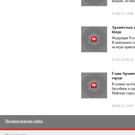
выбран, он на
17.06.21 14:04
Архангельск 
бенди
Федерация Рос
В минувшем се
на игры пришли
27.05.21 09:53
Глава Арханг
городе
В планах на б
бассейнов и од
Майская горка 
28.04.21 14:47
Полная версия сайта
Мы в соцсетях: