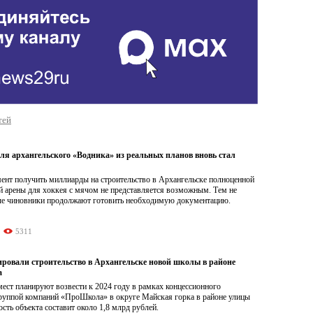
тей
ля архангельского «Водника» из реальных планов вновь стал
ент получить миллиарды на строительство в Архангельске полноценной
й арены для хоккея с мячом не представляется возможным. Тем не
ые чиновники продолжают готовить необходимую документацию.
5311
ировали строительство в Архангельске новой школы в районе
а
ест планируют возвести к 2024 году в рамках концессионного
группой компаний «ПроШкола» в округе Майская горка в районе улицы
сть объекта составит около 1,8 млрд рублей.