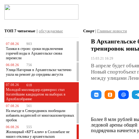
ТОП 7
читаемые
|
обсуждаемые
Спорт
|
Главные новости
В Архангельске 
07.08.26
903
тренировок юны
Тазики в строю: сроки подключения
горячей воды в Архангельске снова
перенесли
15.03.21 16:29
В апреле будет объя
06.08.26
756
Улица Нагорная в Архангельске частично
Новый спортобъект п
ушла на ремонт до середины августа
между улицами Лени
07.08.26
618
Молодой миллиардер-единоросс стал
богатейшим кандидатом на выборах в
Архоблсобрание
07.08.26
561
На въезде в Северодвинск пообещали
избавить водителей от многокилометровых
Более 8 млн рублей в
пробок
ледовой арены общей 
06.08.26
555
подрядчика начнется у
Жилищный «КРТ-клич» в Соломбале не
нашел отклика у архангельских