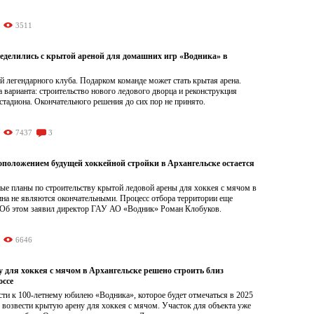
3511
ределились с крытой ареной для домашних игр «Водника» в
 легендарного клуба. Подарком команде может стать крытая арена.
 варианта: строительство нового ледового дворца и реконструкция
тадиона. Окончательного решения до сих пор не принято.
7437
3
тоположением будущей хоккейной стройки в Архангельске остается
ые планы по строительству крытой ледовой арены для хоккея с мячом в
ина не являются окончательными. Процесс отбора территории еще
 Об этом заявил директор ГАУ АО «Водник» Роман Клобуков.
6646
 для хоккея с мячом в Архангельске решено строить близ
ссе
ти к 100-летнему юбилею «Водника», которое будет отмечаться в 2025
 возвести крытую арену для хоккея с мячом. Участок для объекта уже