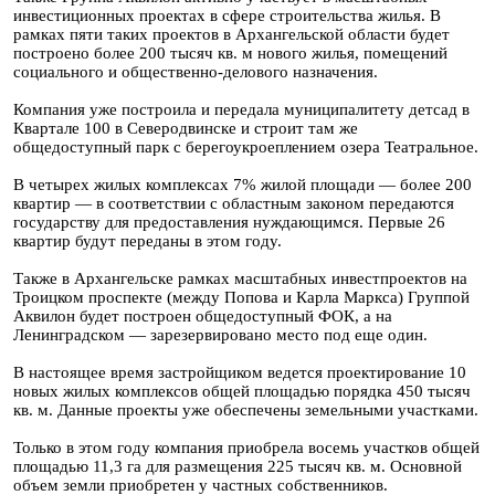
инвестиционных проектах в сфере строительства жилья. В
рамках пяти таких проектов в Архангельской области будет
построено более 200 тысяч кв. м нового жилья, помещений
социального и общественно-делового назначения.
Компания уже построила и передала муниципалитету детсад в
Квартале 100 в Северодвинске и строит там же
общедоступный парк с берегоукроеплением озера Театральное.
В четырех жилых комплексах 7% жилой площади — более 200
квартир — в соответствии с областным законом передаются
государству для предоставления нуждающимся. Первые 26
квартир будут переданы в этом году.
Также в Архангельске рамках масштабных инвестпроектов на
Троицком проспекте (между Попова и Карла Маркса) Группой
Аквилон будет построен общедоступный ФОК, а на
Ленинградском — зарезервировано место под еще один.
В настоящее время застройщиком ведется проектирование 10
новых жилых комплексов общей площадью порядка 450 тысяч
кв. м. Данные проекты уже обеспечены земельными участками.
Только в этом году компания приобрела восемь участков общей
площадью 11,3 га для размещения 225 тысяч кв. м. Основной
объем земли приобретен у частных собственников.