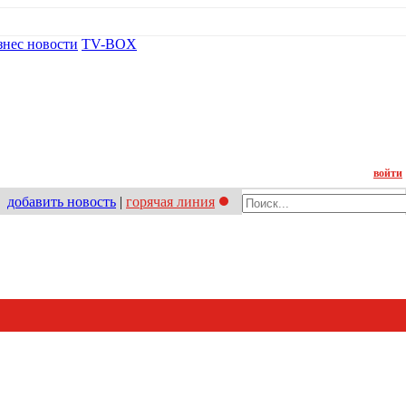
знес новости
TV-BOX
Контакт
войти
добавить новость
|
горячая линия