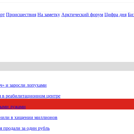
рт
Происшествия
На заметку
Арктический форум
Цифра дня
Би
ч» и заросли лопухами
я в реабилитационном центре
чными лужами
инили в хищении миллионов
 продали за один рубль