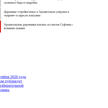
соснового бора от вырубки
Дорожные «стройки века» в Архангельске уперлись в
«кирпич» и заросли лопухами
Архангельские дорожники взялись за участок Суфтина с
вечными лужами
тября 2026 года
вом публикует
избирательной
озыва.