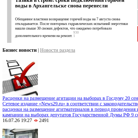
Тазики в строю: сроки подключения горячей
воды в Архангельске снова перенесли
Обещанное властями возвращение горячей воды на 7 августа снова
откладывается. После повторных гидравлических испытаний энергетики
нашли свыше 30 свежих дефектов, что ожидаемо потребовало
930
дополнительного времени на ремонт.
1
Бизнес новости
|
Новости раздела
Расценки на размещение агитации на выборах в Госдуму 20 сен
Cетевое издание «News29.ru» в соответствии с законодательст
расценки на размещение агитматериалов в период проведения 
кампании на выборах депутатов Государственной Думы РФ 9 с
16.07.26 19:27
2491