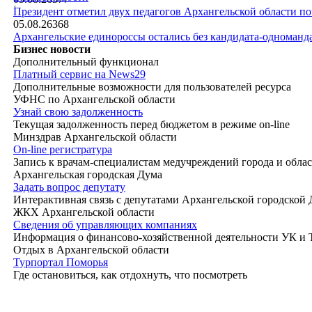
|
Президент отметил двух педагогов Архангельской области п
05.08.26
368
Архангельские единороссы остались без кандидата-одноманд
Бизнес новости
Дополнительный функционал
Платный сервис на News29
Дополнительные возможности для пользователей ресурса
УФНС по Архангельской области
Узнай свою задолженность
Текущая задолженность перед бюджетом в режиме on-line
Минздрав Архангельской области
On-line регистратура
Запись к врачам-специалистам медучреждений города и обла
Архангельская городская Дума
Задать вопрос депутату
Интерактивная связь с депутатами Архангельской городской
ЖКХ Архангельской области
Сведения об управляющих компаниях
Информация о финансово-хозяйственной деятельности УК и
Отдых в Архангельской области
Турпортал Поморья
Где остановиться, как отдохнуть, что посмотреть