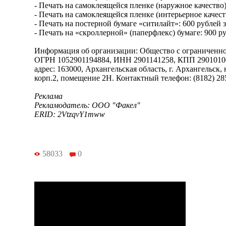
- Печать на самоклеящейся пленке (наружное качество)
- Печать на самоклеящейся пленке (интерьерное качеств
- Печать на постерной бумаге «ситилайт»: 600 рублей з
- Печать на «скроллерной» (паперфлекс) бумаге: 900 ру
Информация об организации: Общество с ограниченно
ОГРН 1052901194884, ИНН 2901141258, КПП 2901010
адрес: 163000, Архангельская область, г. Архангельск,
корп.2, помещение 2Н. Контактный телефон: (8182) 285-
Реклама
Рекламодатель: ООО "Факел"
ERID: 2VtzqvY1mww
58033
0