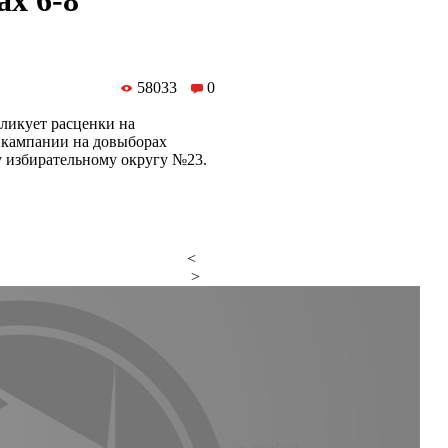
х 6-8
58033
0
ликует расценки на
 кампании на довыборах
у избирательному округу №23.
<
>