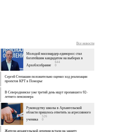
Все новости
Молодой миллиардер-единоросс стал
богатейшим кандидатом на выборах в
644
Архоблсобрание
0
Сергей Степашин положительно оценил ход реализации
проектов КРТ в Поморье
В Северодвинске уже третий день ищут пропавшего 92-
летнего пенсионера
Руководству школы в Архангельской
области пришлось ответить за агрессивного
526
ученика
0
Жители архангельской деревни встали на защиту