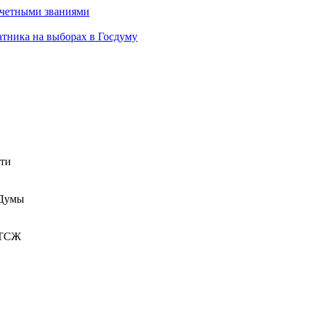
очетными званиями
атника на выборах в Госдуму
сти
 Думы
 ТСЖ