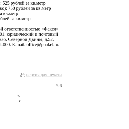
: 525 рублей за кв.метр
о): 750 рублей за кв.метр
а кв.метр
блей за кв.метр
й ответственностью «Факел»,
01, юридический и почтовый
 наб. Северной Двины, д.52,
000. E-mail: office@phakel.ru.
версия для печати
5
6
<
>