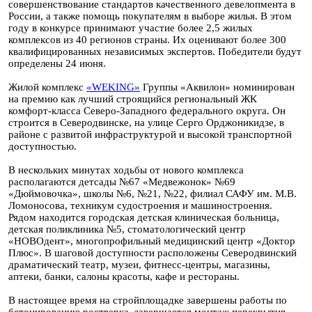
совершенствование стандартов качественного девелопмента в
России, а также помощь покупателям в выборе жилья. В этом
году в конкурсе принимают участие более 2,5 жилых
комплексов из 40 регионов страны. Их оценивают более 300
квалифицированных независимых экспертов. Победители будут
определены 24 июня.
Жилой комплекс
«WEKING»
Группы «Аквилон» номинирован
на премию как лучший строящийся региональный ЖК
комфорт-класса Северо-Западного федерального округа. Он
строится в Северодвинске, на улице Серго Орджоникидзе, в
районе с развитой инфраструктурой и высокой транспортной
доступностью.
В нескольких минутах ходьбы от нового комплекса
располагаются детсады №67 «Медвежонок» №69
«Дюймовочка», школы №6, №21, №22, филиал САФУ им. М.В.
Ломоносова, техникум судостроения и машиностроения.
Рядом находится городская детская клиническая больница,
детская поликлиника №5, стоматологический центр
«НОВОдент», многопрофильный медицинский центр «Доктор
Плюс». В шаговой доступности расположены Северодвинский
драматический театр, музеи, фитнесс-центры, магазины,
аптеки, банки, салоны красоты, кафе и рестораны.
В настоящее время на стройплощадке завершены работы по