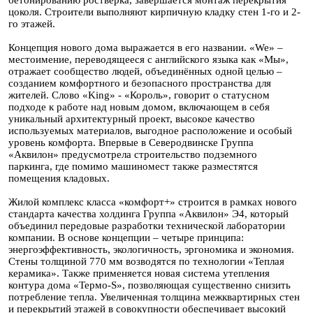
бетонированию ростверка, завершается монтаж перекрытия
цоколя. Строители выполняют кирпичную кладку стен 1-го и 2-
го этажей.
Концепция нового дома выражается в его названии. «We» –
местоимение, переводящееся с английского языка как «Мы»,
отражает сообщество людей, объединённых одной целью –
созданием комфортного и безопасного пространства для
жителей. Слово «King» - «Король», говорит о статусном
подходе к работе над новым домом, включающем в себя
уникальный архитектурный проект, высокое качество
используемых материалов, выгодное расположение и особый
уровень комфорта. Впервые в Северодвинске Группа
«Аквилон» предусмотрела строительство подземного
паркинга, где помимо машиномест также разместятся
помещения кладовых.
Жилой комплекс класса «комфорт+» строится в рамках нового
стандарта качества холдинга Группа «Аквилон» Э4, который
объединил передовые разработки технической лаборатории
компании. В основе концепции – четыре принципа:
энергоэффективность, экологичность, эргономика и экономия.
Стены толщиной 770 мм возводятся по технологии «Теплая
керамика». Также применяется новая система утепления
контура дома «Термо-S», позволяющая существенно снизить
потребление тепла. Увеличенная толщина межквартирных стен
и перекрытий этажей в совокупности обеспечивает высокий