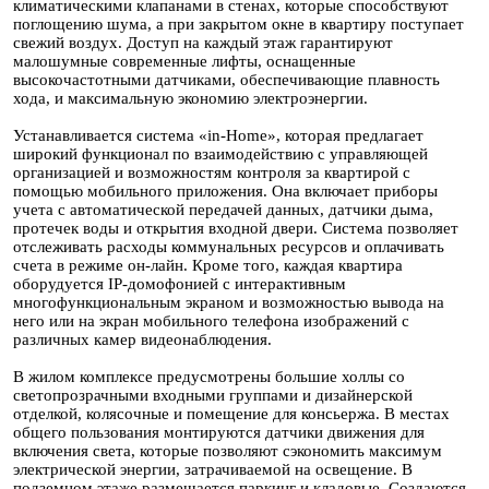
климатическими клапанами в стенах, которые способствуют
поглощению шума, а при закрытом окне в квартиру поступает
свежий воздух. Доступ на каждый этаж гарантируют
малошумные современные лифты, оснащенные
высокочастотными датчиками, обеспечивающие плавность
хода, и максимальную экономию электроэнергии.
Устанавливается система «in-Home», которая предлагает
широкий функционал по взаимодействию с управляющей
организацией и возможностям контроля за квартирой с
помощью мобильного приложения. Она включает приборы
учета с автоматической передачей данных, датчики дыма,
протечек воды и открытия входной двери. Система позволяет
отслеживать расходы коммунальных ресурсов и оплачивать
счета в режиме он-лайн. Кроме того, каждая квартира
оборудуется IР-домофонией с интерактивным
многофункциональным экраном и возможностью вывода на
него или на экран мобильного телефона изображений с
различных камер видеонаблюдения.
В жилом комплексе предусмотрены большие холлы со
светопрозрачными входными группами и дизайнерской
отделкой, колясочные и помещение для консьержа. В местах
общего пользования монтируются датчики движения для
включения света, которые позволяют сэкономить максимум
электрической энергии, затрачиваемой на освещение. В
подземном этаже размещается паркинг и кладовые. Создаются