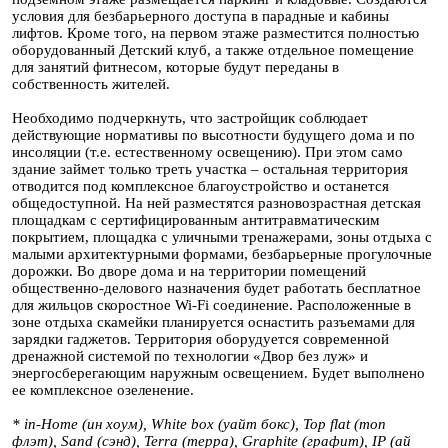
условия для безбарьерного доступа в парадные и кабины
лифтов. Кроме того, на первом этаже разместится полностью
оборудованный Детский клуб, а также отдельное помещение
для занятий фитнесом, которые будут переданы в
собственность жителей.
Необходимо подчеркнуть, что застройщик соблюдает
действующие нормативы по высотности будущего дома и по
инсоляции (т.е. естественному освещению). При этом само
здание займет только треть участка – остальная территория
отводится под комплексное благоустройство и останется
общедоступной. На ней разместятся разновозрастная детская
площадкам с сертифицированным антитравматическим
покрытием, площадка с уличными тренажерами, зоны отдыха с
малыми архитектурными формами, безбарьерные прогулочные
дорожки. Во дворе дома и на территории помещений
общественно-делового назначения будет работать бесплатное
для жильцов скоростное Wi-Fi соединение. Расположенные в
зоне отдыха скамейки планируется оснастить разъемами для
зарядки гаджетов. Территория оборудуется современной
дренажной системой по технологии «Двор без луж» и
энергосберегающим наружным освещением. Будет выполнено
ее комплексное озеленение.
* in-Home (ин хоум), White box (уайт бокс), Top flat (топ
флэт), Sand (сэнд), Terra (терра), Graphite (графит), IР (ай