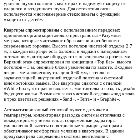
уровень шумоизоляции в квартирах и надежную защиту от
ударного и воздушного шума. Для остекления окон
используются многокамерные стеклопакеты с функцией
«защита от детей».
Квартиры спроектированы с использованием передовых
принципов организации жилого пространства «Разумные
метры», которые учитывают образ жизни и особенности
современных горожан. Высота потолков чистовой отделке 2,7
м, в каждой квартире есть балконы и лоджии с панорамным
остеклением, которые оборудуются освещением и розетками.
Верхний этаж спроектирован по концепции «Top flat»: высота
потолков – 3 м, оконные блоки увеличены по высоте. Входные
двери - металлические, толщиной 60 мм, с тепло- и
звукоизоляцией, внутренней отделкой полотна и системой
взломостойких замков. Все квартиры сдаются с отделкой
«White box», которая позволяет самостоятельно создать дизайн
будущего жилья. Возможен заказ чистовой отделки «под ключ»
в трех цветовых решениях «Sand», «Terra» и «Graphite».
Автоматизированный тепловой пункт с датчиками
температуры, коллекторная разводка системы отопления с
поквартирным учетом тепла, современные радиаторы
уменьшенной высоты со встроенные терморегуляторами
обеспечивают комфортные условия в квартирах. В здании
предусмотрена современная система вентиляции с