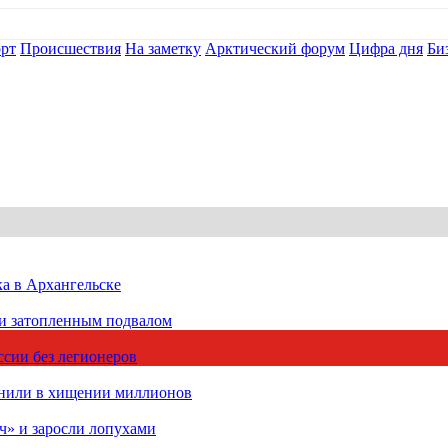
рт
Происшествия
На заметку
Арктический форум
Цифра дня
Би
ка в Архангельске
 и затопленным подвалом
сии без легионеров
инили в хищении миллионов
ч» и заросли лопухами