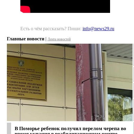
Есть о чём рассказать? Пиши:
info@news29.ru
Главные новости
|
Лента новостей
В Поморье ребенок получил перелом черепа во
время купания в реабилитационном центре