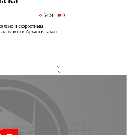
ьска
5424
0
связью и скоростным
ых пункта в Архангельской
<
>