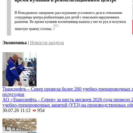
В Новодвинске завершено расследование уголовного дела в отношении
сотрудницы центра реабилитации для детей с тяжелыми нарушениями
развития. Во время купания воспитанница выпала у нее из рук и получила
302
тяжелую травму головы.
0
Экономика
|
Новости раздела
Транснефть – Север провела более 260 учебно-тренировочных з
полугодии
АО «Транснефть – Север» за шесть месяцев 2026 года провело
учебно-тренировочных занятий (УТЗ) на производственных объ
30.07.26 11:12
954