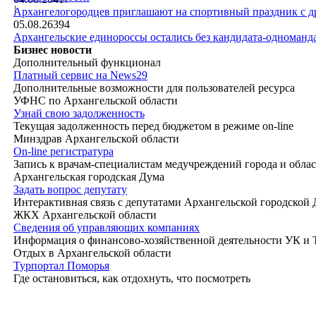
|
Архангелогородцев приглашают на спортивный праздник с д
05.08.26
394
Архангельские единороссы остались без кандидата-одноманд
Бизнес новости
Дополнительный функционал
Платный сервис на News29
Дополнительные возможности для пользователей ресурса
УФНС по Архангельской области
Узнай свою задолженность
Текущая задолженность перед бюджетом в режиме on-line
Минздрав Архангельской области
On-line регистратура
Запись к врачам-специалистам медучреждений города и обла
Архангельская городская Дума
Задать вопрос депутату
Интерактивная связь с депутатами Архангельской городской
ЖКХ Архангельской области
Сведения об управляющих компаниях
Информация о финансово-хозяйственной деятельности УК и
Отдых в Архангельской области
Турпортал Поморья
Где остановиться, как отдохнуть, что посмотреть