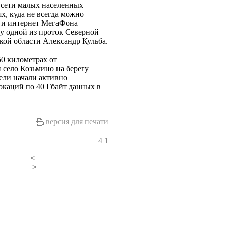
сети малых населенных
х, куда не всегда можно
ь и интернет МегаФона
гу одной из проток Северной
ой области Александр Кульба.
50 километрах от
 село Козьмино на берегу
ели начали активно
окаций по 40 Гбайт данных в
версия для печати
4
1
<
>