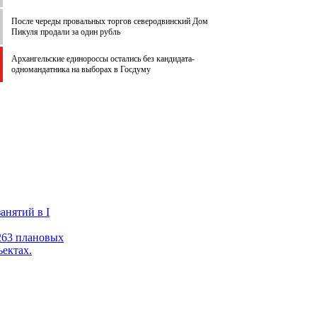
После череды провальных торгов северодвинский Дом
Пикуля продали за один рубль
Архангельские единороссы остались без кандидата-
одномандатника на выборах в Госдуму
анятий в I
 263 плановых
ектах.