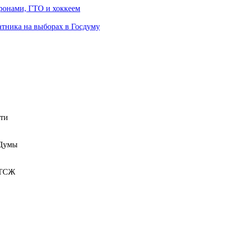
ронами, ГТО и хоккеем
атника на выборах в Госдуму
сти
 Думы
 ТСЖ