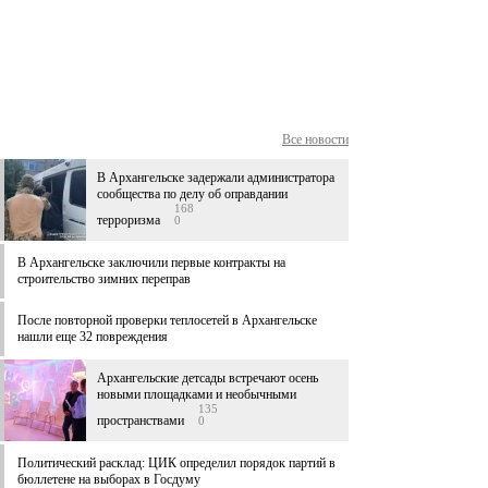
Все новости
В Архангельске задержали администратора
сообщества по делу об оправдании
168
терроризма
0
В Архангельске заключили первые контракты на
строительство зимних переправ
После повторной проверки теплосетей в Архангельске
нашли еще 32 повреждения
Архангельские детсады встречают осень
новыми площадками и необычными
135
пространствами
0
Политический расклад: ЦИК определил порядок партий в
бюллетене на выборах в Госдуму