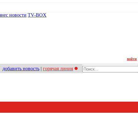
знес новости
TV-BOX
Контакт
войти
добавить новость
|
горячая линия