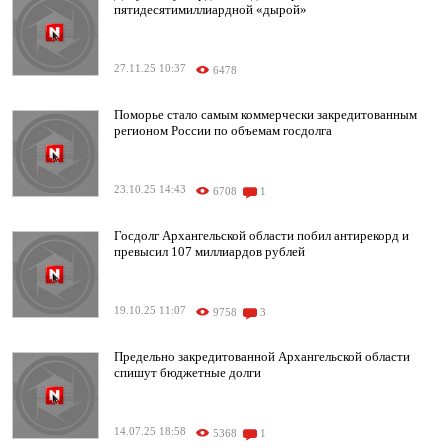
пятидесятимиллиардной «дырой»
27.11.25 10:37
6478
Поморье стало самым коммерчески закредитованным
регионом России по объемам госдолга
23.10.25 14:43
6708
1
Госдолг Архангельской области побил антирекорд и
превысил 107 миллиардов рублей
19.10.25 11:07
9758
3
Предельно закредитованной Архангельской области
спишут бюджетные долги
14.07.25 18:58
5368
1