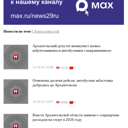
Новости по теме
|
Лента новостей
Архангельский депутат-коммунист назвал
взбунтовавшихся автобусников «зажравшимися»
15.10.25 14:48
3120
1
Отменены десятки рейсов: автобусная забастовка
добралась до Архангельска
10.10.25 13:07
6086
1
Власти Архангельской области заявили о сокращении
расходов на спорт в 2026 году