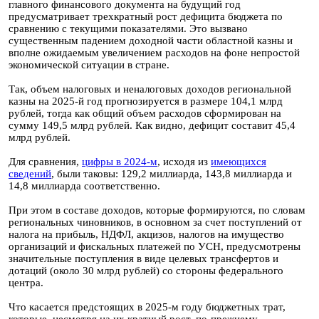
главного финансового документа на будущий год
предусматривает трехкратный рост дефицита бюджета по
сравнению с текущими показателями. Это вызвано
существенным падением доходной части областной казны и
вполне ожидаемым увеличением расходов на фоне непростой
экономической ситуации в стране.
Так, объем налоговых и неналоговых доходов региональной
казны на 2025-й год прогнозируется в размере 104,1 млрд
рублей, тогда как общий объем расходов сформирован на
сумму 149,5 млрд рублей. Как видно, дефицит составит 45,4
млрд рублей.
Для сравнения,
цифры в 2024-м
, исходя из
имеющихся
сведений
, были таковы: 129,2 миллиарда, 143,8 миллиарда и
14,8 миллиарда соответственно.
При этом в составе доходов, которые формируются, по словам
региональных чиновников, в основном за счет поступлений от
налога на прибыль, НДФЛ, акцизов, налогов на имущество
организаций и фискальных платежей по УСН, предусмотрены
значительные поступления в виде целевых трансфертов и
дотаций (около 30 млрд рублей) со стороны федерального
центра.
Что касается предстоящих в 2025-м году бюджетных трат,