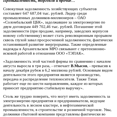
Промышленность, торговля и прочие…
Совокупная задолженность хозяйствующих субъектов
составляет 647 687,04 тыс. рублей. Лидер среди
промышленных должников-миллионеров – ОАО
«Соломбальский ЦБК», задолжавшее за электроэнергию по
двум договорам 449 702,46 тыс. рублей. Погашение этой
задолженности (при продаже, например, заводских корпусов
новому собственнику) может стать революционным прорывом
сквозь глухой завал просросченной задолженности, фактически
остановившей развитие энергрорынка. Также определенные
надежды в Архангельском МРО связывают с претензионно-
исковой работой в отношении ООО «ТЭПАК».
«Задолженность этой частной фирмы по сравнению с началом
августа выросла в три раза, - отмечает
В.Мысов
, - превысив к
началу декабря рубеж в 6,2 миллиона рублей. Основным видом
деятельности этого предприятия является производство,
передача и распределение теплоносителя. Также Тэпак
работает еще по шести направлениям, каждое из которых
приносит предприятию стабильную выручку».
Столь же трудно поверить, что могут иметь задолженность за
электроэнергию предприятия и предприниматели, ведущие
деятельность в лесном кластере, в нефтехимической
промышленности, в строительстве и розничной торговле. Увы,
должники сбытовой компании представлены фактически во