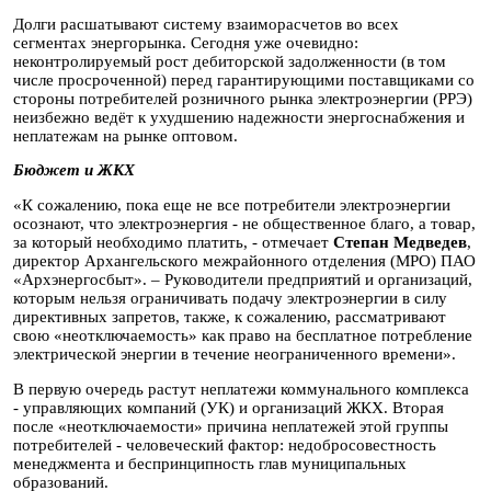
Долги расшатывают систему взаиморасчетов во всех
сегментах энергорынка. Сегодня уже очевидно:
неконтролируемый рост дебиторской задолженности (в том
числе просроченной) перед гарантирующими поставщиками со
стороны потребителей розничного рынка электроэнергии (РРЭ)
неизбежно ведёт к ухудшению надежности энергоснабжения и
неплатежам на рынке оптовом.
Бюджет и ЖКХ
«К сожалению, пока еще не все потребители электроэнергии
осознают, что электроэнергия - не общественное благо, а товар,
за который необходимо платить, - отмечает
Степан Медведев
,
директор Архангельского межрайонного отделения (МРО) ПАО
«Архэнергосбыт». – Руководители предприятий и организаций,
которым нельзя ограничивать подачу электроэнергии в силу
директивных запретов, также, к сожалению, рассматривают
свою «неотключаемость» как право на бесплатное потребление
электрической энергии в течение неограниченного времени».
В первую очередь растут неплатежи коммунального комплекса
- управляющих компаний (УК) и организаций ЖКХ. Вторая
после «неотключаемости» причина неплатежей этой группы
потребителей - человеческий фактор: недобросовестность
менеджмента и беспринципность глав муниципальных
образований.