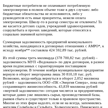
Бюджетные потребители не оплачивают потребленную
электроэнергию в полном объеме тоже в двух случаях: либо
бюджетные обязательства не исполняются, либо у
руководителя есть иные приоритеты, нежели оплата
электроэнергии. Школу-то в разгар семестра не отключить! То
же касается детских садов, учреждений здравоохранения,
соцкультбыта и прочих заведений, которые относятся к
социально значимой категории.
Суммарная задолженность предприятий коммунального
хозяйства, находящихся в договорных отношениях с АМРО*, к
исходу ноября** составляла 424 592,89 тыс. рублей.
Из этой суммы треть миллиарда (378 700,82 тыс. рублей) –
задолженность МУП «Водоканал» по двум договорам, в разное
время подписанных с гарантирующим поставщиком
электроэнергии. В течение ноября муниципальное предприятие
вернуло в оборот энергорынка лишь 30 810,18 тыс. руб.
Возможно, когда-нибудь вернуться в оборот 2,052 миллиона
рублей – задолженность ООО «ПК «Энергия Севера», пока еще
сохраняющего жизнеспособность. 43,839 миллиона рублей
«мертвой задолженности» сегодня числятся за предприятиями,
которые давно уже лишились сырья, производственной базы,
рынков сбыта и существуют только в правовом пространстве.
Многие из этих фирм надолго, если не на всегда, запомнились
жителям Солмбалы и Сульфата, Холмогорского, Пинежского и