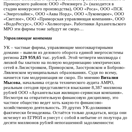
Приморского районов:
ООО «Ремэнерго 2» (находится в
стадии конкурсного производства), ООО «Роса», ООО «ПСК
«Энерголайнс», ООО «Аква Норд», ООО «Луковецкое», ООО
«Светлое», ООО «Приморская управляющая компания», ООО
«ВодоРесурс», ООО «Холмогоры». Работники Архангельского
МРО эти фирмы тоже забудут не скоро…
Управляющие компании
УК – частные фирмы, управляющие многоквартирными
домами – вывели из делового оборота единой энергосистемы
региона
229 959,65
тыс. рублей. Этой четверти миллиарда с
лихвой бы хватило на полную модернизацию электрических
сетей в Лисистровком, Приморском, Заостровском и Боброво-
Лявленском муниципальных образованиях. Судя по всему,
начнется там модернизация не скоро. По мнению
Виталия
Мысова
, начальника отдела технического аудита АМРО,
реальным сегодня представляется взыскание 8,387 миллиона
рублей ООО «Архангельская жилищно-сервисная компания».
Несмотря на отвратительную финансовую дисциплину, это
частное общество ведет хоть какую-то финансово-
хозяйственную деятельность. 39 других УК-должников
фактически безнадежны. Остаётся только дождаться, когда они
исчезнут из ЕГРЮЛ и унесут с собой в небытие от полутора до
десяти миллионов рублей непогашенной задолженности: