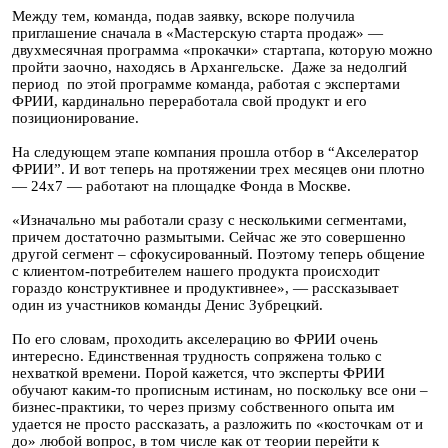
Между тем, команда, подав заявку, вскоре получила
приглашение сначала в «Мастерскую старта продаж» —
двухмесячная программа «прокачки» стартапа, которую можно
пройти заочно, находясь в Архангельске. Даже за недолгий
период по этой программе команда, работая с экспертами
ФРИИ, кардинально переработала свой продукт и его
позиционирование.
На следующем этапе компания прошла отбор в “Акселератор
ФРИИ”. И вот теперь на протяжении трех месяцев они плотно
— 24х7 — работают на площадке Фонда в Москве.
«Изначально мы работали сразу с несколькими сегментами,
причем достаточно размытыми. Сейчас же это совершенно
другой сегмент – сфокусированный. Поэтому теперь общение
с клиентом-потребителем нашего продукта происходит
гораздо конструктивнее и продуктивнее», — рассказывает
один из участников команды Денис Зубрецкий.
По его словам, проходить акселерацию во ФРИИ очень
интересно. Единственная трудность сопряжена только с
нехваткой времени. Порой кажется, что эксперты ФРИИ
обучают каким-то прописным истинам, но поскольку все они –
бизнес-практики, то через призму собственного опыта им
удается не просто рассказать, а разложить по «косточкам от и
до» любой вопрос, в том числе как от теории перейти к