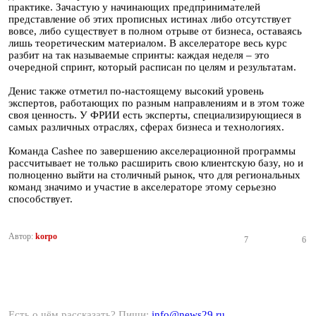
практике. Зачастую у начинающих предпринимателей
представление об этих прописных истинах либо отсутствует
вовсе, либо существует в полном отрыве от бизнеса, оставаясь
лишь теоретическим материалом. В акселераторе весь курс
разбит на так называемые спринты: каждая неделя – это
очередной спринт, который расписан по целям и результатам.
Денис также отметил по-настоящему высокий уровень
экспертов, работающих по разным направлениям и в этом тоже
своя ценность. У ФРИИ есть эксперты, специализирующиеся в
самых различных отраслях, сферах бизнеса и технологиях.
Команда Cashee по завершению акселерационной программы
рассчитывает не только расширить свою клиентскую базу, но и
полноценно выйти на столичный рынок, что для региональных
команд значимо и участие в акселераторе этому серьезно
способствует.
Автор:
korpo
7
6
Есть о чём рассказать? Пиши:
info@news29.ru