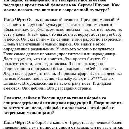
По радио, телевидению и в Интернете всё заметнее
последнее время такой феномен как Сергей Шнуров. Как
можно назвать это явление в современной культуре?
Илья Чёрт:
Очень прикольный человек. Предприимчивый. А
явление это в русской культуре называется одним словом –
«быдлятина». Серёжа всем ясно показал – вы хотите песен, их
есть у меня. Я вам дам, что вы хотите: водку, доступную бабу
и песню. Он сказал им – вы свиньи, а они радостно захрюкали.
Очень талантливый и умный парень. Он видит в этом
определенное развлечение. У него это хорошо получается.
Тоже самое делает продавец проституток или наркодиллер.
Дает людям то, что им хочется. Это просто бизнес. Он
пользуется тем, что люди таковы. Я слышал, когда по
радиостанции программа была похожая на «Сейчас спою».
Люди пели фрагмент песни. В прямом эфире 8-летняя девочка
на всю Россию поет песню «На лабутенах и в о****льных
штанах». Второклассница на всю страну поет. И диджеи
смеются. Они дебилы. Это деградация страны.
Скажите, сейчас в России идет активная борьба со
спиртосодержащей непищевой продукцией. Люди пьют из-
за отсутствия цели, а борьба с алкоголем - это борьба с
ветреными мельницами?
Илья Чёрт:
Это борьба с кашлем. Представьте, человек болен
пневмонией, а ему приносят сироп от кашля. Он не вылечится,