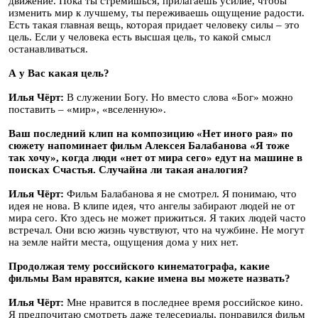
движение. Пока ты стремишься, прилагаешь усилие, чтобы
изменить мир к лучшему, ты переживаешь ощущение радости.
Есть такая главная вещь, которая придает человеку силы – это
цель. Если у человека есть высшая цель, то какой смысл
останавливаться.
А у Вас какая цель?
Илья Чёрт:
В служении Богу. Но вместо слова «Бог» можно
поставить – «мир», «вселенную».
Ваш последний клип на композицию «Нет иного рая» по
сюжету напоминает фильм Алексея Балабанова «Я тоже
так хочу», когда люди «нет от мира сего» едут на машине в
поисках Счастья. Случайна ли такая аналогия?
Илья Чёрт:
Фильм Балабанова я не смотрел. Я понимаю, что
идея не нова. В клипе идея, что ангелы забирают людей не от
мира сего. Кто здесь не может прижиться. Я таких людей часто
встречал. Они всю жизнь чувствуют, что на чужбине. Не могут
на земле найти места, ощущения дома у них нет.
Продолжая тему российского кинематографа, какие
фильмы Вам нравятся, какие имена вы можете назвать?
Илья Чёрт:
Мне нравится в последнее время российское кино.
Я предпочитаю смотреть даже телесериалы, понравился фильм