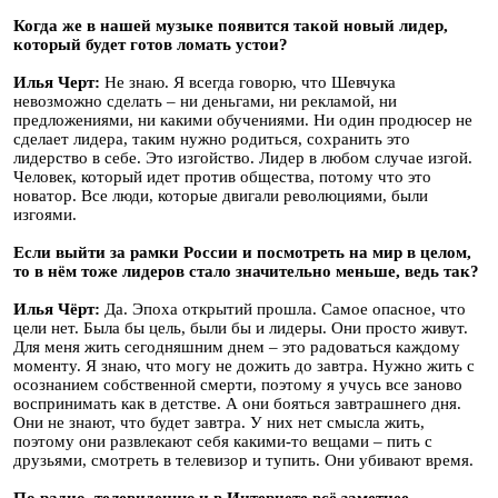
Когда же в нашей музыке появится такой новый лидер,
который будет готов ломать устои?
Илья Черт:
Не знаю. Я всегда говорю, что Шевчука
невозможно сделать – ни деньгами, ни рекламой, ни
предложениями, ни какими обучениями. Ни один продюсер не
сделает лидера, таким нужно родиться, сохранить это
лидерство в себе. Это изгойство. Лидер в любом случае изгой.
Человек, который идет против общества, потому что это
новатор. Все люди, которые двигали революциями, были
изгоями.
Если выйти за рамки России и посмотреть на мир в целом,
то в нём тоже лидеров стало значительно меньше, ведь так?
Илья Чёрт:
Да. Эпоха открытий прошла. Самое опасное, что
цели нет. Была бы цель, были бы и лидеры. Они просто живут.
Для меня жить сегодняшним днем – это радоваться каждому
моменту. Я знаю, что могу не дожить до завтра. Нужно жить с
осознанием собственной смерти, поэтому я учусь все заново
воспринимать как в детстве. А они бояться завтрашнего дня.
Они не знают, что будет завтра. У них нет смысла жить,
поэтому они развлекают себя какими-то вещами – пить с
друзьями, смотреть в телевизор и тупить. Они убивают время.