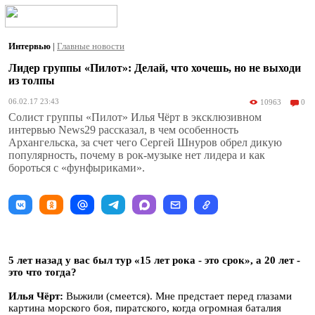
Интервью
|
Главные новости
Лидер группы «Пилот»: Делай, что хочешь, но не выходи
из толпы
06.02.17 23:43
10963
0
Солист группы «Пилот» Илья Чёрт в эксклюзивном
интервью News29 рассказал, в чем особенность
Архангельска, за счет чего Сергей Шнуров обрел дикую
популярность, почему в рок-музыке нет лидера и как
бороться с «фунфыриками».
5 лет назад у вас был тур «15 лет рока - это срок», а 20 лет -
это что тогда?
Илья Чёрт:
Выжили (смеется). Мне предстает перед глазами
картина морского боя, пиратского, когда огромная баталия