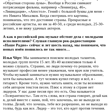
«Обратная сторона луны». Вообще в России снимают
потрясающие фильмы, например «Ленинград, 46»,
«Ликвидация», «Апостол». Гений с большой буквы для меня -
это Никита Михалков. Когда смотришь его картины,
понимаешь, что это достояние страны. Прекрасные и
российские артисты, но им за 40-50, а среди молодых, 25-30-
летних, я не вижу удачных актеров.
А как в российской рок-музыке обстоят дела с молодыми
исполнителями? Слушая главную рок-радиостанцию
«Наше Радио» сейчас и лет шесть назад, мы понимаем, что
новых имён появилось не так много…
Илья Чёрт:
Мы занимаемся поиском молодых талантов,
молодых групп почти 15 лет. Из 40 коллективов только 4
можно слушать. Странно, но люди почему-то решили, что
музыкант профессия менее уважаемая, чем врач или учитель.
Чтобы музыкой заниматься нужно музыкальное образование,
хотя бы начальное. А тут человек купил гитару и всё, я -
гитарист. Кроме того, нужно читать книги, если ты возомнил
себя автором текстов песен. Плюс к этому в стране нет
лидеров. У нас даже песня про это есть. Она называется
«Толерантность». Там есть слова, вся страна говорит, делай как
я, делай вместе с нами, пой, что захочешь, но не выходи из
толпы. Делай, что хочешь, тебе все разрешено, но не выходи из
толпы, будь как все. Лидер – это тот, кто идет против течения.