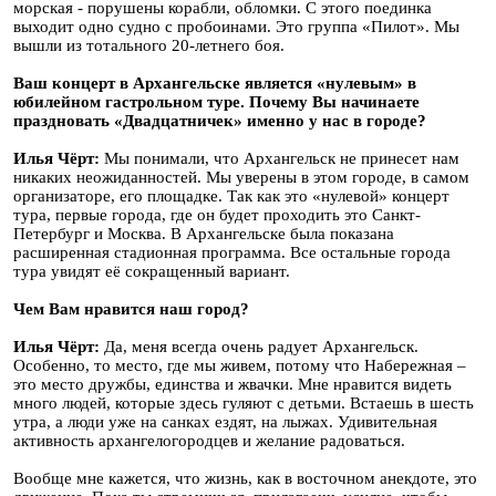
морская - порушены корабли, обломки. С этого поединка
выходит одно судно с пробоинами. Это группа «Пилот». Мы
вышли из тотального 20-летнего боя.
Ваш концерт в Архангельске является «нулевым» в
юбилейном гастрольном туре. Почему Вы начинаете
праздновать «Двадцатничек» именно у нас в городе?
Илья Чёрт:
Мы понимали, что Архангельск не принесет нам
никаких неожиданностей. Мы уверены в этом городе, в самом
организаторе, его площадке. Так как это «нулевой» концерт
тура, первые города, где он будет проходить это Санкт-
Петербург и Москва. В Архангельске была показана
расширенная стадионная программа. Все остальные города
тура увидят её сокращенный вариант.
Чем Вам нравится наш город?
Илья Чёрт:
Да, меня всегда очень радует Архангельск.
Особенно, то место, где мы живем, потому что Набережная –
это место дружбы, единства и жвачки. Мне нравится видеть
много людей, которые здесь гуляют с детьми. Встаешь в шесть
утра, а люди уже на санках ездят, на лыжах. Удивительная
активность архангелогородцев и желание радоваться.
Вообще мне кажется, что жизнь, как в восточном анекдоте, это