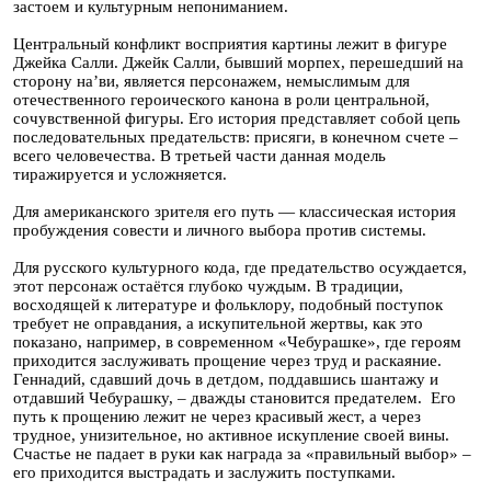
застоем и культурным непониманием.
Центральный конфликт восприятия картины лежит в фигуре
Джейка Салли. Джейк Салли, бывший морпех, перешедший на
сторону на’ви, является персонажем, немыслимым для
отечественного героического канона в роли центральной,
сочувственной фигуры. Его история представляет собой цепь
последовательных предательств: присяги, в конечном счете –
всего человечества. В третьей части данная модель
тиражируется и усложняется.
Для американского зрителя его путь — классическая история
пробуждения совести и личного выбора против системы.
Для русского культурного кода, где предательство осуждается,
этот персонаж остаётся глубоко чуждым. В традиции,
восходящей к литературе и фольклору, подобный поступок
требует не оправдания, а искупительной жертвы, как это
показано, например, в современном «Чебурашке», где героям
приходится заслуживать прощение через труд и раскаяние.
Геннадий, сдавший дочь в детдом, поддавшись шантажу и
отдавший Чебурашку, – дважды становится предателем. Его
путь к прощению лежит не через красивый жест, а через
трудное, унизительное, но активное искупление своей вины.
Счастье не падает в руки как награда за «правильный выбор» –
его приходится выстрадать и заслужить поступками.