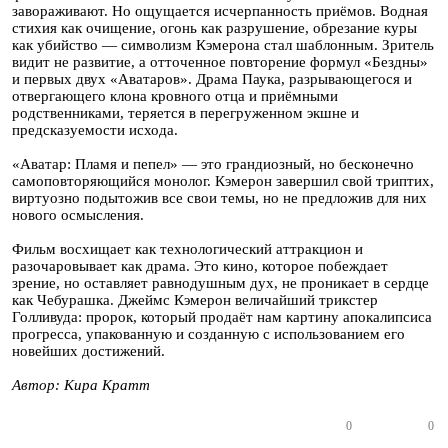
завораживают. Но ощущается исчерпанность приёмов. Водная
стихия как очищение, огонь как разрушение, обрезание куры
как убийство — символизм Кэмерона стал шаблонным. Зритель
видит не развитие, а отточенное повторение формул «Бездны»
и первых двух «Аватаров». Драма Паука, разрывающегося и
отвергающего клона кровного отца и приёмными
родственниками, теряется в перегруженном экшне и
предсказуемости исхода.
«Аватар: Пламя и пепел» — это грандиозный, но бесконечно
самоповторяющийся монолог. Кэмерон завершил свой триптих,
виртуозно подытожив все свои темы, но не предложив для них
нового осмысления.
Фильм восхищает как технологический аттракцион и
разочаровывает как драма. Это кино, которое побеждает
зрение, но оставляет равнодушным дух, не проникает в сердце
как Чебурашка. Джеймс Кэмерон величайший трикстер
Голливуда: пророк, который продаёт нам картину апокалипсиса
прогресса, упакованную и созданную с использованием его
новейших достижений.
Автор: Кира Кратт
0
0