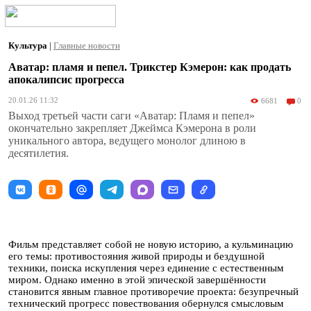
Культура
|
Главные новости
Аватар: пламя и пепел. Трикстер Кэмерон: как продать
апокалипсис прогресса
20.01.26 11:32
6681
0
Выход третьей части саги «Аватар: Пламя и пепел»
окончательно закрепляет Джеймса Кэмерона в роли
уникального автора, ведущего монолог длиною в
десятилетия.
Фильм представляет собой не новую историю, а кульминацию
его темы: противостояния живой природы и бездушной
техники, поиска искупления через единение с естественным
миром. Однако именно в этой эпической завершённости
становится явным главное противоречие проекта: безупречный
технический прогресс повествования обернулся смысловым