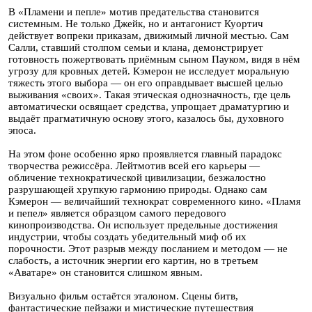
В «Пламени и пепле» мотив предательства становится
системным. Не только Джейк, но и антагонист Куортич
действует вопреки приказам, движимый личной местью. Сам
Салли, ставший столпом семьи и клана, демонстрирует
готовность пожертвовать приёмным сыном Пауком, видя в нём
угрозу для кровных детей. Кэмерон не исследует моральную
тяжесть этого выбора — он его оправдывает высшей целью
выживания «своих». Такая этическая однозначность, где цель
автоматически освящает средства, упрощает драматургию и
выдаёт прагматичную основу этого, казалось бы, духовного
эпоса.
На этом фоне особенно ярко проявляется главный парадокс
творчества режиссёра. Лейтмотив всей его карьеры —
обличение технократической цивилизации, безжалостно
разрушающей хрупкую гармонию природы. Однако сам
Кэмерон — величайший технократ современного кино. «Пламя
и пепел» является образцом самого передового
кинопроизводства. Он использует предельные достижения
индустрии, чтобы создать убедительный миф об их
порочности. Этот разрыв между посланием и методом — не
слабость, а источник энергии его картин, но в третьем
«Аватаре» он становится слишком явным.
Визуально фильм остаётся эталоном. Сцены битв,
фантастические пейзажи и мистические путешествия