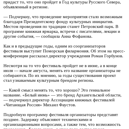
придаст то, что оно пройдет в Год культуры Русского Севера,
объявленный в регионе.
— Подчеркну, что проведение мероприятия стало возможным
благодаря Президентскому фонду культурных инициатив.
Местом проведения по традиции станет Петровский парк. В
программе книжная ярмарка, встречи с писателями, лекции и
другие события, — сообщила Анна Фофанова.
Как и в предыдущие годы, одним из соорганизаторов
фестиваля выступит Поморская филармония. Об этом на пресс-
конференции рассказал директор учреждения Роман Горбунов.
Несмотря на то что фестиваль пройдет не в июне, а в конце
июля — начале августа, менять его название организаторы не
собираются. По их мнению, за годы существования проект
стал узнаваемым культурным брендом региона.
— Какой смысл менять то, что хорошо? Это гениальное
название. «Белый июнь» — это бренд Архангельской области,
— подчеркнул директор Ассоциации книжных фестивалей
«Читающая Россия» Михаил Фаустов.
Подробную программу фестиваля организаторы представят
позднее. Задержку объясняют техническими и
организационными вопросами, а также тем, что возможность