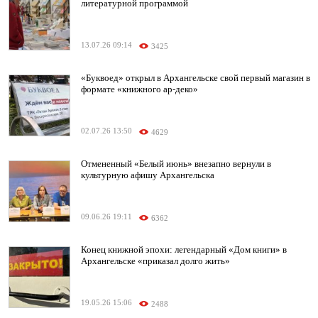
литературной программой
13.07.26 09:14
3425
«Буквоед» открыл в Архангельске свой первый магазин в
формате «книжного ар-деко»
02.07.26 13:50
4629
Отмененный «Белый июнь» внезапно вернули в
культурную афишу Архангельска
09.06.26 19:11
6362
Конец книжной эпохи: легендарный «Дом книги» в
Архангельске «приказал долго жить»
19.05.26 15:06
2488