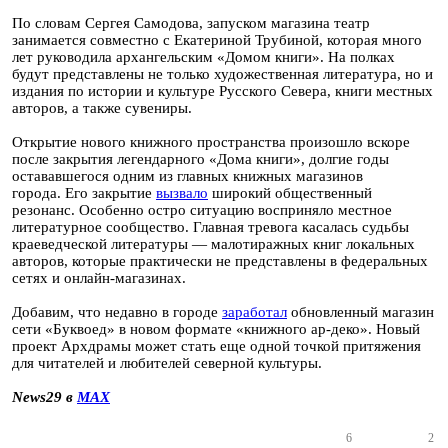
По словам Сергея Самодова, запуском магазина театр
занимается совместно с Екатериной Трубиной, которая много
лет руководила архангельским «Домом книги». На полках
будут представлены не только художественная литература, но и
издания по истории и культуре Русского Севера, книги местных
авторов, а также сувениры.
Открытие нового книжного пространства произошло вскоре
после закрытия легендарного «Дома книги», долгие годы
остававшегося одним из главных книжных магазинов
города. Его закрытие
вызвало
широкий общественный
резонанс. Особенно остро ситуацию восприняло местное
литературное сообщество. Главная тревога касалась судьбы
краеведческой литературы — малотиражных книг локальных
авторов, которые практически не представлены в федеральных
сетях и онлайн-магазинах.
Добавим, что недавно в городе
заработал
обновленный магазин
сети «Буквоед» в новом формате «книжного ар-деко». Новый
проект Архдрамы может стать еще одной точкой притяжения
для читателей и любителей северной культуры.
News29 в
MAX
6
2