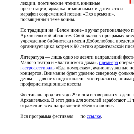
лекции, поэтические чтения, книжные
презентации, ярмарка независимых издательств и
марафон современной поэзии «Эхо времени»,
посвящённый теме войны.
По традиции на «Белом июне» вручат региональную 
Архангельской области». Свой вклад в программу вне
учреждения: библиотека имени Добролюбова представ
организует цикл встреч к 90-летию архангельской пис
Литература — лишь одно из девяти направлений фести
Малого театра и «Балтийского дома»,
премьера
оперы «
гастрофестиваль
«Еда поморская», аудиовизуальные п
концертов. Внимание будет уделено северному фольклор
детям — для них подготовлены мастер-классы, анима
профориентационные квесты.
Фестиваль продлится до 29 июня и завершится в день 
Архангельска. В этот день для жителей заработают 1
отражение всех направлений «Белого июня».
Вся программа фестиваля — по
ссылке
.