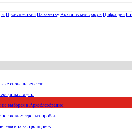
рт
Происшествия
На заметку
Арктический форум
Цифра дня
Би
ьске снова перенесли
середины августа
 на выборах в Архоблсобрание
 многокилометровых пробок
ангельских застройщиков