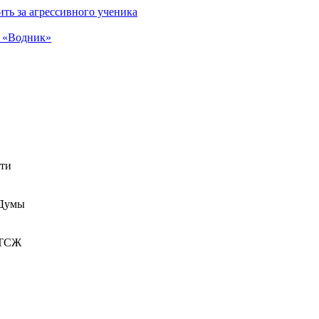
ть за агрессивного ученика
а «Водник»
сти
 Думы
 ТСЖ