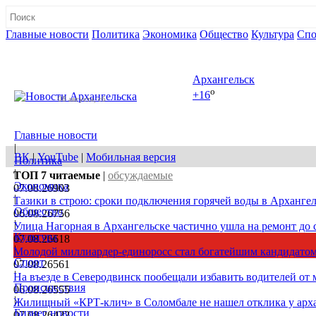
Главные новости
Политика
Экономика
Общество
Культура
Спо
Полная версия сайта
Архангельск
o
+16
08 августа, сб
Главные новости
|
ВК
|
YouTube
|
Мобильная версия
Политика
|
ТОП 7
читаемые
|
обсуждаемые
Экономика
07.08.26
903
|
Тазики в строю: сроки подключения горячей воды в Архангел
Общество
06.08.26
756
|
Улица Нагорная в Архангельске частично ушла на ремонт до 
Культура
07.08.26
618
|
Молодой миллиардер-единоросс стал богатейшим кандидатом
Спорт
07.08.26
561
|
На въезде в Северодвинск пообещали избавить водителей от
Происшествия
06.08.26
555
|
Жилищный «КРТ-клич» в Соломбале не нашел отклика у арх
Бизнес новости
07.08.26
422