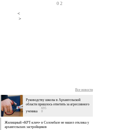
0
2
<
>
Все новости
Руководству школы в Архангельской
области пришлось ответить за агрессивного
695
ученика
0
Жилищный «КРТ-клич» в Соломбале не нашел отклика у
архангельских застройщиков