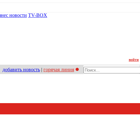
знес новости
TV-BOX
Контакт
войти
добавить новость
|
горячая линия