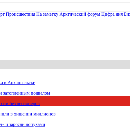
рт
Происшествия
На заметку
Арктический форум
Цифра дня
Би
ка в Архангельске
 и затопленным подвалом
сии без легионеров
инили в хищении миллионов
ч» и заросли лопухами