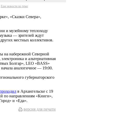
Еще новости по теме
рке», «Сказки Севера»,
ани и музейному теплоходу
я музыка — зрителей ждут
других местных коллективов.
ты на набережной Северной
 электроника и альтернативная
ертвых Болгар», LEO «BASS»
ачала аналогичное — 19:00.
егионального губернаторского
проходил
в Архангельске с 19
тий по направлениям «Книги»,
Город» и «Еда».
версия для печати