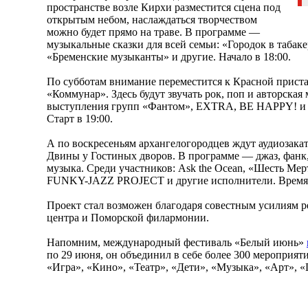
пространстве возле Кирхи разместится сцена под
открытым небом, наслаждаться творчеством
можно будет прямо на траве. В программе —
музыкальные сказки для всей семьи: «Городок в табаке
«Бременские музыканты» и другие. Начало в 18:00.
По субботам внимание переместится к Красной прист
«Коммунар». Здесь будут звучать рок, поп и авторска
выступления групп «Фантом», EXTRA, BE HAPPY! и 
Старт в 19:00.
А по воскресеньям архангелогородцев ждут аудиозака
Двины у Гостиных дворов. В программе — джаз, фанк,
музыка. Среди участников: Ask the Ocean, «Шесть М
FUNKY-JAZZ PROJECT и другие исполнители. Время н
Проект стал возможен благодаря совестным усилиям р
центра и Поморской филармонии.
Напомним, международный фестиваль «Белый июнь»
по 29 июня, он объединил в себе более 300 мероприя
«Игра», «Кино», «Театр», «Дети», «Музыка», «Арт», «