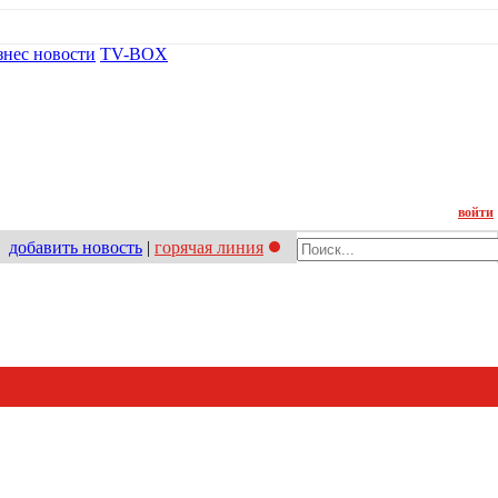
знес новости
TV-BOX
Контакт
войти
добавить новость
|
горячая линия