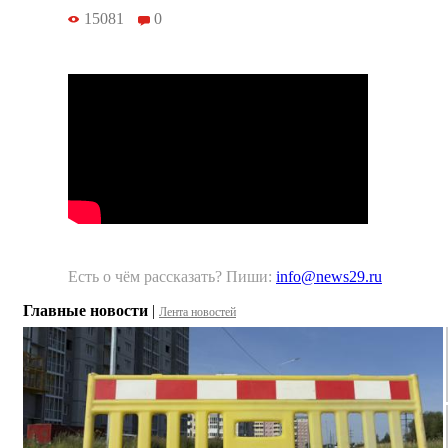
15081
0
Есть о чём рассказать? Пиши:
info@news29.ru
Главные новости
|
Лента новостей