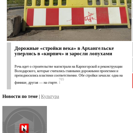
Дорожные «стройки века» в Архангельске
уперлись в «кирпич» и заросли лопухами
Речь идет о строительстве магистрали на Карпогорской и реконструкции
Володарского, которые считались главными дорожными проектами и
преподносились властями соответственно. Обе стройки зачахли: одна на
705
финише, другая — на старте.
1
Новости по теме
|
Культура