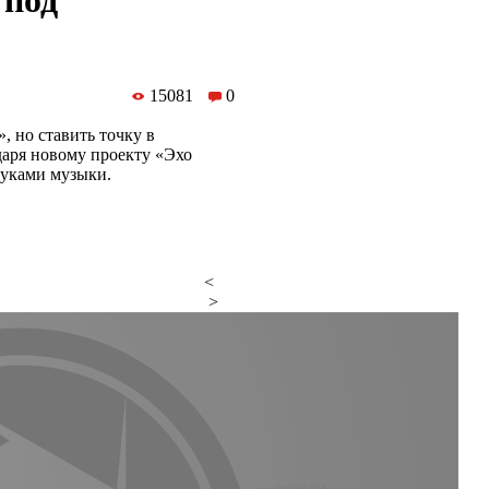
 под
15081
0
 но ставить точку в
даря новому проекту «Эхо
вуками музыки.
<
>