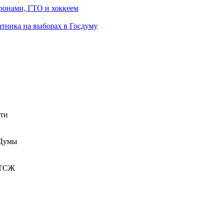
ронами, ГТО и хоккеем
атника на выборах в Госдуму
сти
 Думы
 ТСЖ