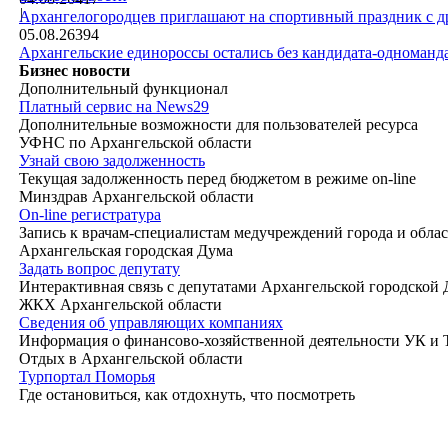
|
Архангелогородцев приглашают на спортивный праздник с д
05.08.26
394
Архангельские единороссы остались без кандидата-одноманд
Бизнес новости
Дополнительный функционал
Платный сервис на News29
Дополнительные возможности для пользователей ресурса
УФНС по Архангельской области
Узнай свою задолженность
Текущая задолженность перед бюджетом в режиме on-line
Минздрав Архангельской области
On-line регистратура
Запись к врачам-специалистам медучреждений города и обла
Архангельская городская Дума
Задать вопрос депутату
Интерактивная связь с депутатами Архангельской городской
ЖКХ Архангельской области
Сведения об управляющих компаниях
Информация о финансово-хозяйственной деятельности УК и
Отдых в Архангельской области
Турпортал Поморья
Где остановиться, как отдохнуть, что посмотреть