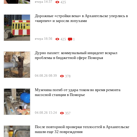
вчера 14:37
425
Дорожные «стройки века» в Архангельске уперлись в
«кирпич» и заросли лопухами
вчера 16:56
425
1
Дурно пахнет: коммунальный инцидент вскрыл
проблемы в бюджетной сфере Поморья
04.08.26 08:39
378
Мужчина погиб от удара током во время ремонта
насосной станции в Поморье
04.08.26 15:24
357
После повторной проверки теплосетей в Архангельске
нашли еще 32 повреждения