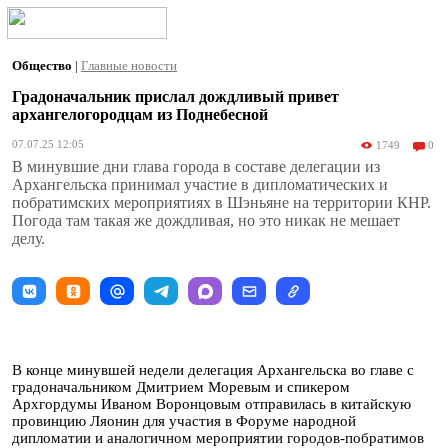
Общество
|
Главные новости
Градоначальник прислал дождливый привет
архангелогородцам из Поднебесной
07.07.25 12:05
1749
0
В минувшие дни глава города в составе делегации из
Архангельска принимал участие в дипломатических и
побратимских мероприятиях в Шэньяне на территории КНР.
Погода там такая же дождливая, но это никак не мешает
делу.
В конце минувшей недели делегация Архангельска во главе с
градоначальником Дмитрием Моревым и спикером
Архгордумы Иваном Воронцовым отправилась в китайскую
провинцию Ляонин для участия в Форуме народной
дипломатии и аналогичном мероприятии городов-побратимов