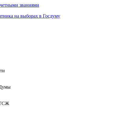
очетными званиями
атника на выборах в Госдуму
сти
 Думы
 ТСЖ