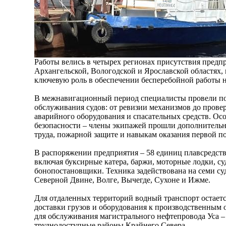
Работы велись в четырех регионах присутствия предп
Архангельской, Вологодской и Ярославской областях, 
ключевую роль в обеспечении бесперебойной работы 
В межнавигационный период специалисты провели по
обслуживания судов: от ревизии механизмов до прове
аварийного оборудования и спасательных средств. Ос
безопасности – члены экипажей прошли дополнительн
труда, пожарной защите и навыкам оказания первой п
В распоряжении предприятия – 58 единиц плавсредств
включая буксирные катера, баржи, моторные лодки, су
бонопостановщики. Техника задействована на семи суд
Северной Двине, Волге, Вычегде, Сухоне и Ижме.
Для отдаленных территорий водный транспорт остает
доставки грузов и оборудования к производственным 
для обслуживания магистрального нефтепровода Уса –
труднодоступные районы Крайнего Севера.