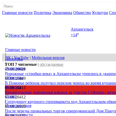
Главные новости
Политика
Экономика
Общество
Культура
Спо
Полная версия сайта
Архангельск
o
+14
07 августа, пт
Главные новости
|
ВК
|
YouTube
|
Мобильная версия
Политика
|
ТОП 7
читаемые
|
обсуждаемые
Экономика
05.08.26
629
|
Дорожные «стройки века» в Архангельске уперлись в «кирпи
Общество
06.08.26
449
|
В Поморье ребенок получил перелом черепа во время купани
Культура
05.08.26
413
|
Архангельские дорожники взялись за участок Суфтина с ве
Спорт
05.08.26
412
|
Сотрудницу крупного гипермаркета под Архангельском обв
Происшествия
05.08.26
395
|
После череды провальных торгов северодвинский Дом Пикуля
Бизнес новости
05.08.26
377