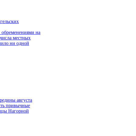
гельских
и обременениями на
 числа местных
пило ни одной
ередины августа
ать привычные
лицы Нагорной