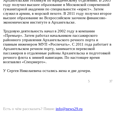
Архангельский техникум по юридическому отделению. В 2003
году получил высшее образование в Московской современной
гуманитарной академии по специальности «юрист». Затем
служил в армии, в морской пехоте. В 2011 году получил второе
высшее образование во Всероссийском заочном финансово-
экономическом институте в Архангельске.
Трудовую деятельность начал в 2002 году в компании
«Премьер». Затем работал начальником пассажирского
районного управления Архангельского речного порта и
главным инженером МУП «Роспечать». С 2011 года работает в
Архангельском речном порту, занимается перевозкой
пассажиров в отдаленные районы Архангельска и подготовкой
речного флота к зимней навигации. По настоящее время
возглавлял «Спецэнерго».
У Сергея Николаевича остались жена и две дочери.
5
37
Есть о чём рассказать? Пиши:
info@news29.ru