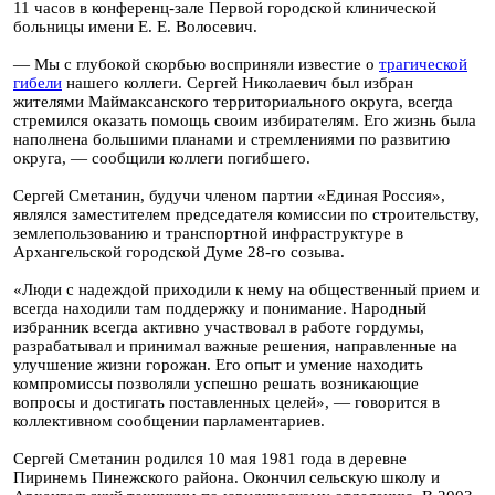
11 часов в конференц-зале Первой городской клинической
больницы имени Е. Е. Волосевич.
— Мы с глубокой скорбью восприняли известие о
трагической
гибели
нашего коллеги. Сергей Николаевич был избран
жителями Маймаксанского территориального округа, всегда
стремился оказать помощь своим избирателям. Его жизнь была
наполнена большими планами и стремлениями по развитию
округа, — сообщили коллеги погибшего.
Сергей Сметанин, будучи членом партии «Единая Россия»,
являлся заместителем председателя комиссии по строительству,
землепользованию и транспортной инфраструктуре в
Архангельской городской Думе 28-го созыва.
«Люди с надеждой приходили к нему на общественный прием и
всегда находили там поддержку и понимание. Народный
избранник всегда активно участвовал в работе гордумы,
разрабатывал и принимал важные решения, направленные на
улучшение жизни горожан. Его опыт и умение находить
компромиссы позволяли успешно решать возникающие
вопросы и достигать поставленных целей», — говорится в
коллективном сообщении парламентариев.
Сергей Сметанин родился 10 мая 1981 года в деревне
Пиринемь Пинежского района. Окончил сельскую школу и