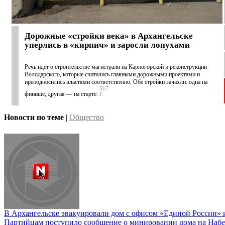
Дорожные «стройки века» в Архангельске
уперлись в «кирпич» и заросли лопухами
Речь идет о строительстве магистрали на Карпогорской и реконструкции
Володарского, которые считались главными дорожными проектами и
преподносились властями соответственно. Обе стройки зачахли: одна на
517
финише, другая — на старте.
1
Новости по теме
|
Общество
В Архангельске эвакуировали дом с офисом «Единой России» и
Партийцам поступило сообщение о минировании дома на Наб