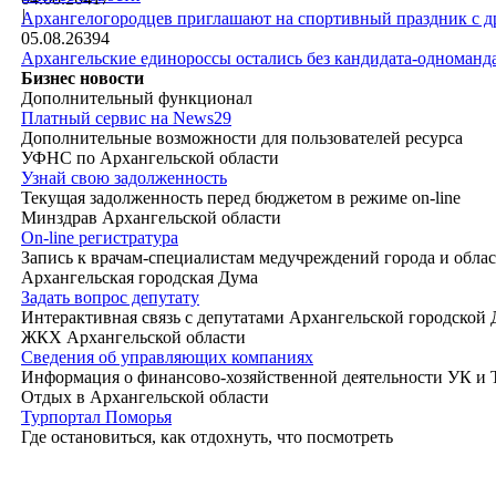
|
Архангелогородцев приглашают на спортивный праздник с д
05.08.26
394
Архангельские единороссы остались без кандидата-одноманд
Бизнес новости
Дополнительный функционал
Платный сервис на News29
Дополнительные возможности для пользователей ресурса
УФНС по Архангельской области
Узнай свою задолженность
Текущая задолженность перед бюджетом в режиме on-line
Минздрав Архангельской области
On-line регистратура
Запись к врачам-специалистам медучреждений города и обла
Архангельская городская Дума
Задать вопрос депутату
Интерактивная связь с депутатами Архангельской городской
ЖКХ Архангельской области
Сведения об управляющих компаниях
Информация о финансово-хозяйственной деятельности УК и
Отдых в Архангельской области
Турпортал Поморья
Где остановиться, как отдохнуть, что посмотреть