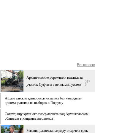
Все новости
Архангельские дорожники взялись за
317
участок Суфтина с вечными лужами
0
Архангельские единороссы остались без кандидата-
одномандатника на выборах в Госдуму
Сотрудницу крупного гипермаркета под Архангельском
обвинили в хищении миллионов
Ревизия развеяла надежду о сдаче в срок