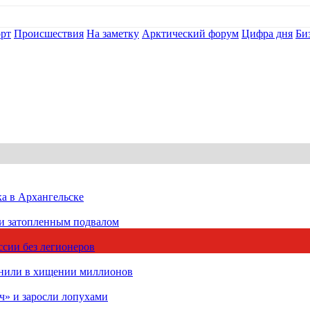
рт
Происшествия
На заметку
Арктический форум
Цифра дня
Би
ка в Архангельске
 и затопленным подвалом
сии без легионеров
инили в хищении миллионов
ч» и заросли лопухами