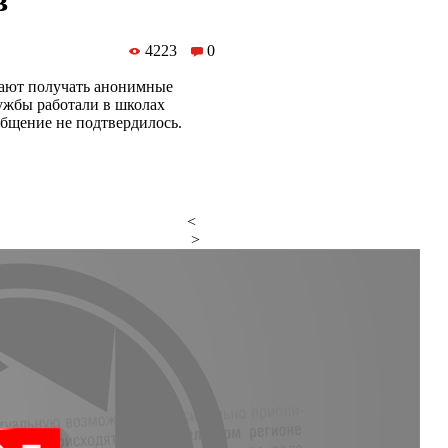
в
4223
0
жают получать анонимные
ужбы работали в школах
общение не подтвердилось.
<
>