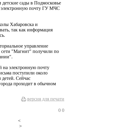
и детские сады в Подмосковье
а электронную почту ГУ МЧС
колы Хабаровска и
вать, так как информация
сь.
иториальное управление
й сети "Магнит" получили по
ании".
й на электронную почту
исьма поступили около
 детей. Сейчас
города проходит в обычном
версия для печати
0
0
<
>