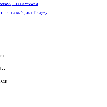
ронами, ГТО и хоккеем
атника на выборах в Госдуму
сти
 Думы
 ТСЖ