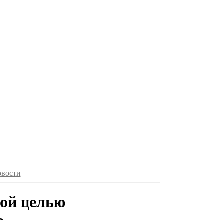
овости
ной целью