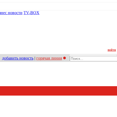
знес новости
TV-BOX
Контакт
войти
добавить новость
|
горячая линия