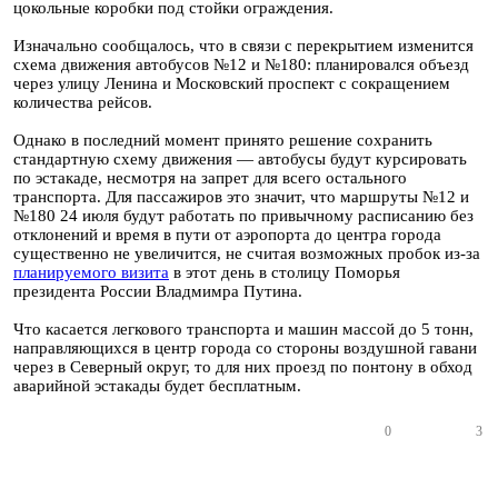
цокольные коробки под стойки ограждения.
Изначально сообщалось, что в связи с перекрытием изменится
схема движения автобусов №12 и №180: планировался объезд
через улицу Ленина и Московский проспект с сокращением
количества рейсов.
Однако в последний момент принято решение сохранить
стандартную схему движения — автобусы будут курсировать
по эстакаде, несмотря на запрет для всего остального
транспорта. Для пассажиров это значит, что маршруты №12 и
№180 24 июля будут работать по привычному расписанию без
отклонений и время в пути от аэропорта до центра города
существенно не увеличится, не считая возможных пробок из-за
планируемого визита
в этот день в столицу Поморья
президента России Владмимра Путина.
Что касается легкового транспорта и машин массой до 5 тонн,
направляющихся в центр города со стороны воздушной гавани
через в Северный округ, то для них проезд по понтону в обход
аварийной эстакады будет бесплатным.
0
3