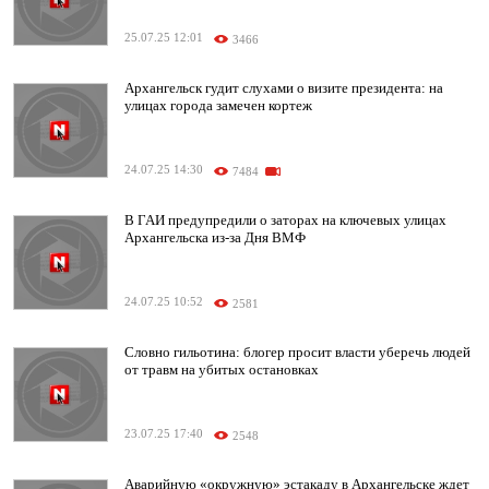
25.07.25 12:01
3466
Архангельск гудит слухами о визите президента: на
улицах города замечен кортеж
24.07.25 14:30
7484
В ГАИ предупредили о заторах на ключевых улицах
Архангельска из-за Дня ВМФ
24.07.25 10:52
2581
Словно гильотина: блогер просит власти уберечь людей
от травм на убитых остановках
23.07.25 17:40
2548
Аварийную «окружную» эстакаду в Архангельске ждет