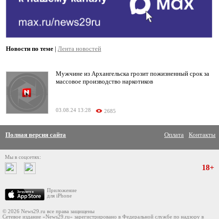
Новости по теме
|
Лента новостей
Мужчине из Архангельска грозит пожизненный срок за
массовое производство наркотиков
03.08.24 13:28
2685
Полная версия сайта
Оплата
Контакты
Мы в соцсетях:
18+
Приложение
для iPhone
© 2026 News29.ru все права защищены
Сетевое издание «News29.ru» зарегистрировано в Федеральной службе по надзору в