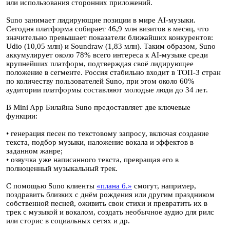
или использования сторонних приложений.
Suno занимает лидирующие позиции в мире AI-музыки.
Сегодня платформа собирает 46,9 млн визитов в месяц, что
значительно превышает показатели ближайших конкурентов:
Udio (10,05 млн) и Soundraw (1,83 млн). Таким образом, Suno
аккумулирует около 78% всего интереса к AI-музыке среди
крупнейших платформ, подтверждая своё лидирующее
положение в сегменте. Россия стабильно входит в ТОП-3 стран
по количеству пользователей Suno, при этом около 60%
аудитории платформы составляют молодые люди до 34 лет.
В Mini App Билайна Suno предоставляет две ключевые
функции:
• генерация песен по текстовому запросу, включая создание
текста, подбор музыки, наложение вокала и эффектов в
заданном жанре;
• озвучка уже написанного текста, превращая его в
полноценный музыкальный трек.
С помощью Suno клиенты
«плана б.»
смогут, например,
поздравить близких с днём рождения или другим праздником
собственной песней, оживить свои стихи и превратить их в
трек с музыкой и вокалом, создать необычное аудио для рилс
или сторис в социальных сетях и др.