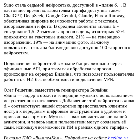
Suno стала седьмой нейросетью, доступной в «плане б.». В
настоящее время пользователям тарифа доступны также
ChatGPT, DeepSeek, Google Gemini, Claude, Flux и Runway,
обеспечивая широкие возможности работы с текстами,
изображениями и фото. В среднем абоненты «плана б.»
совершают 1,5–2 тысячи запросов в день, из которых 52%
приходится на текстовые диалоги, 21% — на генерацию
изображений, 19% — на анимацию фото. Каждому
пользователю «плана б.» ежедневно доступно 100 запросов к
нейросетям.
Подключение нейросетей в «плане б.» реализовано через
официальные API, при этом вся обработка запросов
происходит на серверах Билайна, что позволяет пользователям
работать с ИИ без необходимости подключения VPN.
Олег Решетин, заместитель гендиректора Билайна:
«Suno — лидер в области генерации музыки с использованием
искусственного интеллекта. Добавление этой нейросети в «план
б.» соответствует нашей стратегии предоставлять клиентам
доступ к передовым цифровым инструментам в удобном и
привычном формате. Музыка — важная часть жизни нашей
аудитории, и теперь наши пользователи могут создавать её
сами, используя возможности ИИ в рамках одного тарифа».
Реклама ПАО «ВымпелКом». Подробнее на сайте
beeline.ru