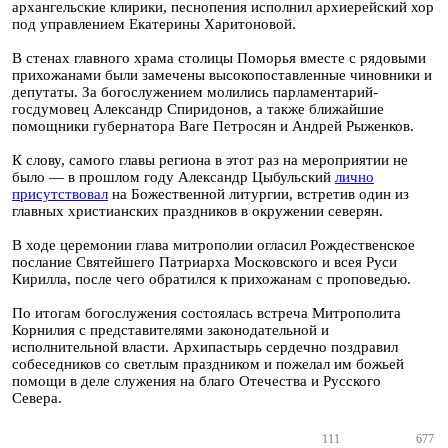
архангельские клирики, песнопения исполнил архиерейский хор
под управлением Екатерины Харитоновой.
В стенах главного храма столицы Поморья вместе с рядовыми
прихожанами были замечены высокопоставленные чиновники и
депутаты. За богослужением молились парламентарий-
госдумовец Александр Спиридонов, а также ближайшие
помощники губернатора Ваге Петросян и Андрей Рыженков.
К слову, самого главы региона в этот раз на мероприятии не
было — в прошлом году Александр Цыбульский
лично
присутствовал
на Божественной литургии, встретив один из
главных христианских праздников в окружении северян.
В ходе церемонии глава митрополии огласил Рождественское
послание Святейшего Патриарха Московского и всея Руси
Кирилла, после чего обратился к прихожанам с проповедью.
По итогам богослужения состоялась встреча Митрополита
Корнилия с представителями законодательной и
исполнительной власти. Архипастырь сердечно поздравил
собеседников со светлым праздником и пожелал им божьей
помощи в деле служения на благо Отечества и Русского
Севера.
111
677