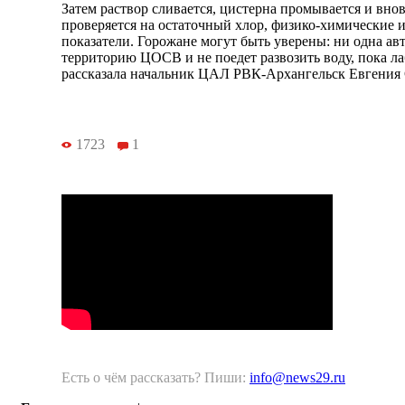
Затем раствор сливается, цистерна промывается и внов
проверяется на остаточный хлор, физико-химические 
показатели. Горожане могут быть уверены: ни одна ав
территорию ЦОСВ и не поедет развозить воду, пока лаб
рассказала начальник ЦАЛ РВК-Архангельск Евгения 
1723
1
Есть о чём рассказать? Пиши:
info@news29.ru