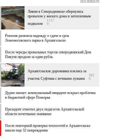
Все новости
Ливни в Северодвинске обернулись
провалом у жилого дома и затопленным
1117
подвалом
0
Ревизия развеяла надежду о сдаче в срок
Ломоносовского парка в Архангельске
После череды провальных торгов северодвинский Дом
Пикуля продали за один рубль
Архангельские дорожники взялись за
382
участок Суфтина с вечными лужами
0
Дурно пахнет: коммунальный инцидент вскрыл проблемы
в бюджетной сфере Поморья
Президент отметил двух педагогов Архангельской
области почетными званиями
После повторной проверки теплосетей в Архангельске
нашли еще 32 повреждения