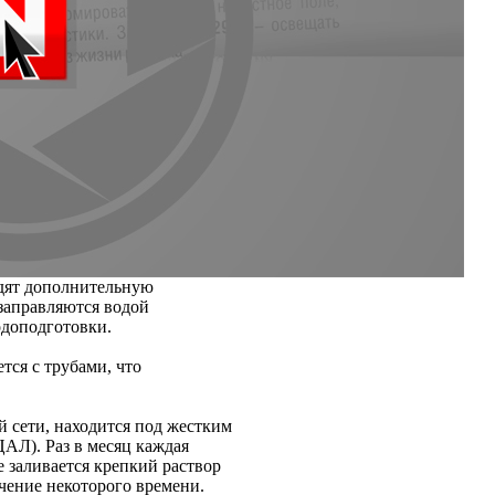
одят дополнительную
заправляются водой
одоподготовки.
тся с трубами, что
й сети, находится под жестким
АЛ). Раз в месяц каждая
 заливается крепкий раствор
чение некоторого времени.