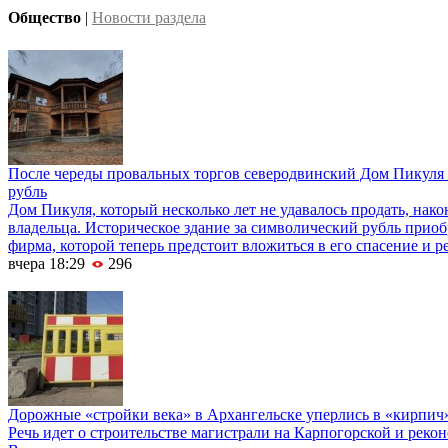
Общество
|
Новости раздела
После череды провальных торгов северодвинский Дом Пикуля 
рубль
Дом Пикуля, который несколько лет не удавалось продать, нако
владельца. Историческое здание за символический рубль приоб
фирма, которой теперь предстоит вложиться в его спасение и р
вчера 18:29
296
Дорожные «стройки века» в Архангельске уперлись в «кирпич
Речь идет о строительстве магистрали на Карпогорской и реко