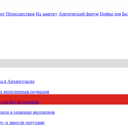
рт
Происшествия
На заметку
Арктический форум
Цифра дня
Би
ка в Архангельске
 и затопленным подвалом
сии без легионеров
инили в хищении миллионов
ч» и заросли лопухами