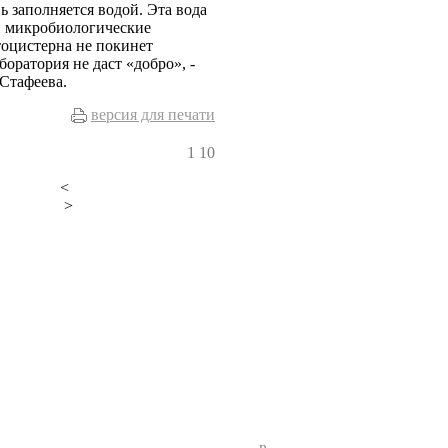
ь заполняется водой. Эта вода
и микробиологические
тоцистерна не покинет
оратория не даст «добро», -
Стафеева.
версия для печати
1
10
<
>