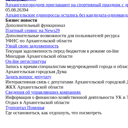
|
Архангелогородцев приглашают на спортивный праздник с д
05.08.26
394
Архангельские единороссы остались без кандидата-одноманд
Бизнес новости
Дополнительный функционал
Платный сервис на News29
Дополнительные возможности для пользователей ресурса
УФНС по Архангельской области
Узнай свою задолженность
Текущая задолженность перед бюджетом в режиме on-line
Минздрав Архангельской области
On-line регистратура
Запись к врачам-специалистам медучреждений города и обла
Архангельская городская Дума
Задать вопрос депутату
Интерактивная связь с депутатами Архангельской городской
ЖКХ Архангельской области
Сведения об управляющих компаниях
Информация о финансово-хозяйственной деятельности УК и
Отдых в Архангельской области
Турпортал Поморья
Где остановиться, как отдохнуть, что посмотреть