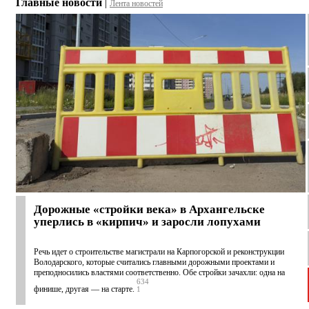
Главные новости
|
Лента новостей
Дорожные «стройки века» в Архангельске
уперлись в «кирпич» и заросли лопухами
Речь идет о строительстве магистрали на Карпогорской и реконструкции
Володарского, которые считались главными дорожными проектами и
преподносились властями соответственно. Обе стройки зачахли: одна на
634
финише, другая — на старте.
1