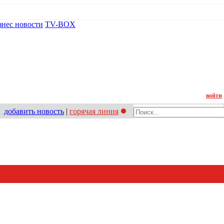
знес новости
TV-BOX
Контакт
войти
добавить новость
|
горячая линия