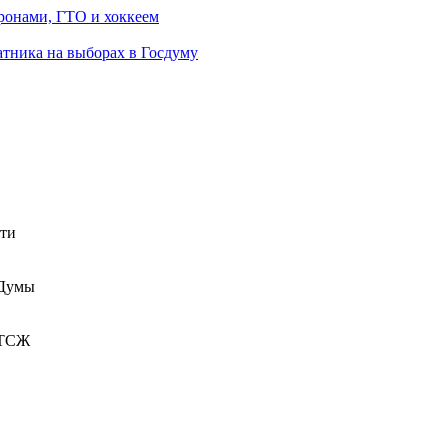
ронами, ГТО и хоккеем
атника на выборах в Госдуму
сти
 Думы
 ТСЖ