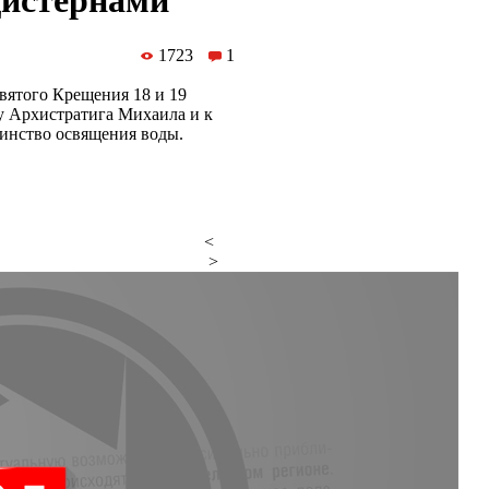
цистернами
1723
1
вятого Крещения 18 и 19
у Архистратига Михаила и к
инство освящения воды.
<
>