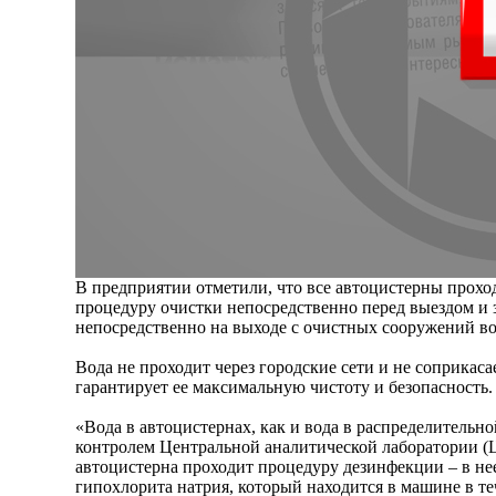
В предприятии отметили, что все автоцистерны прох
процедуру очистки непосредственно перед выездом и 
непосредственно на выходе с очистных сооружений в
Вода не проходит через городские сети и не соприкасае
гарантирует ее максимальную чистоту и безопасность.
«Вода в автоцистернах, как и вода в распределительно
контролем Центральной аналитической лаборатории (Ц
автоцистерна проходит процедуру дезинфекции – в нее
гипохлорита натрия, который находится в машине в те