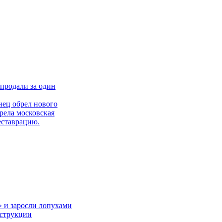
продали за один
нец обрел нового
рела московская
еставрацию.
» и заросли лопухами
нструкции