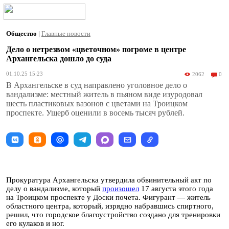
Общество
|
Главные новости
Дело о нетрезвом «цветочном» погроме в центре
Архангельска дошло до суда
01.10.25 15:23
2062
0
В Архангельске в суд направлено уголовное дело о
вандализме: местный житель в пьяном виде изуродовал
шесть пластиковых вазонов с цветами на Троицком
проспекте. Ущерб оценили в восемь тысяч рублей.
Прокуратура Архангельска утвердила обвинительный акт по
делу о вандализме, который
произошел
17 августа этого года
на Троицком проспекте у Доски почета. Фигурант — житель
областного центра, который, изрядно набравшись спиртного,
решил, что городское благоустройство создано для тренировки
его кулаков и ног.