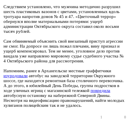
Следствием установлено, что мужчина методично разрушил
шесть пластиковых вазонов с цветами, установленных вдоль
тротуара напротив домов № 45 и 47. «Цветочный террор»
обернулся вполне материальными потерями: ущерб
администрации Октябрьского округа составил около восьми
тысяч рублей.
Сам обвиняемый объяснить свой внезапный приступ агрессии
не смог. На допросе он лишь пожал плечами, вину признал и
ущерб компенсировал. Тем не менее, уголовное дело против
вандала уже направлено мировому судье судебного участка №
4 Октябрьского района для рассмотрения.
Напомним, ранее в Архангельске местные граффитчики
изуродовали
автобус на заводской территории Окружного
шоссе, где находится ремонтная база столичного перевозчика.
А до этого, в юбилейный День Победы, группа подростков в
ходе уличных игрищ с магазинской тележкой
повредила
автобусную остановку на набережной Северной Двины.
Несмотря на видеофиксацию правонарушений, найти молодых
хулиганов полицейским так и не удалось.
1
0