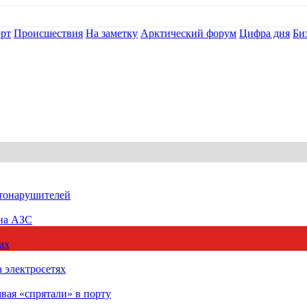
рт
Происшествия
На заметку
Арктический форум
Цифра дня
Би
втонарушителей
 на АЗС
ах
 электросетях
вая «спрятали» в порту