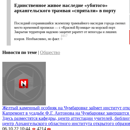
Единственное живое наследие «убитого»
архангельского трамвая «спрятали» в порту
Последний сохранившийся экземпляр трамвайного наследия города сменил
место временной прописки — с «Красной Кузницы» на морской порт.
Закрытая территория надежно защитит раритет от непогоды и лишних
1017
взоров. Необъяснимо, но факт.
0
Новости по теме
|
Общество
Желтый каменный особняк на Чумбаровке займет институт отк
Капремонт в усадьбе Ф.Г. Антонова на Чумбаровке завершится
Здесь разместятся кафедры, центр аттестации учителей, библио
центр Архангельского областного института открытого образо
06.10.22 10:44
4214