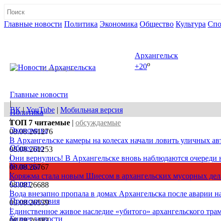
Главные новости
Политика
Экономика
Общество
Культура
Спо
Полная версия сайта
Архангельск
o
+20
10 августа, пн
Главные новости
|
ВК
|
YouTube
|
Мобильная версия
Политика
|
ТОП 7
читаемые
|
обсуждаемые
Экономика
08.08.26
1276
|
В Архангельске камеры на колесах начали ловить уличных а
Общество
08.08.26
1253
|
Они вернулись! В Архангельске вновь наблюдаются очереди
Культура
08.08.26
767
|
Коряжма стала новым Шиесом в архангельских мусорных дел
Спорт
08.08.26
688
|
Вода внезапно пропала в домах Архангельска после аварии на
Происшествия
09.08.26
539
|
Единственное живое наследие «убитого» архангельского трам
Бизнес новости
08.08.26
482