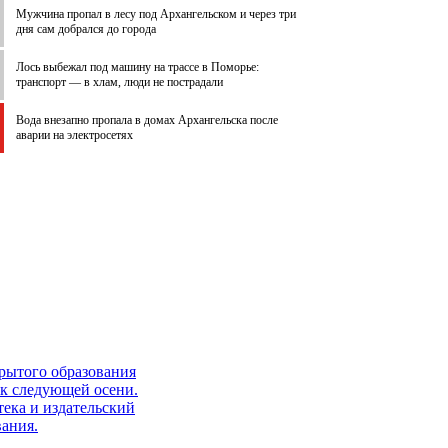
Мужчина пропал в лесу под Архангельском и через три
дня сам добрался до города
Лось выбежал под машину на трассе в Поморье:
транспорт — в хлам, люди не пострадали
Вода внезапно пропала в домах Архангельска после
аварии на электросетях
рытого образования
 к следующей осени.
тека и издательский
вания.