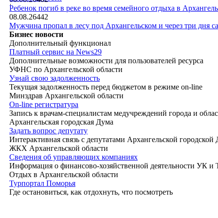
|
Ребенок погиб в реке во время семейного отдыха в Архангел
08.08.26
442
Мужчина пропал в лесу под Архангельском и через три дня са
Бизнес новости
Дополнительный функционал
Платный сервис на News29
Дополнительные возможности для пользователей ресурса
УФНС по Архангельской области
Узнай свою задолженность
Текущая задолженность перед бюджетом в режиме on-line
Минздрав Архангельской области
On-line регистратура
Запись к врачам-специалистам медучреждений города и обла
Архангельская городская Дума
Задать вопрос депутату
Интерактивная связь с депутатами Архангельской городской
ЖКХ Архангельской области
Сведения об управляющих компаниях
Информация о финансово-хозяйственной деятельности УК и
Отдых в Архангельской области
Турпортал Поморья
Где остановиться, как отдохнуть, что посмотреть