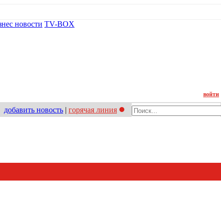
знес новости
TV-BOX
Контакт
войти
добавить новость
|
горячая линия