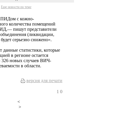
Еще новости по теме
 СПИДом с кожно-
ного количества помещений
СПИД,— пишут представители
е объединения (ликвидации,
будет серьезно снижено».
т данные статистики, которые
цией в регионе остается
о 326 новых случаев ВИЧ-
леваемости в области.
версия для печати
1
0
<
>