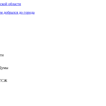
ьской области
м добрался до города
сти
 Думы
 ТСЖ