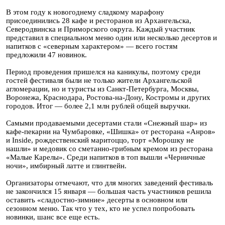
В этом году к новогоднему сладкому марафону
присоединились 28 кафе и ресторанов из Архангельска,
Северодвинска и Приморского округа. Каждый участник
представил в специальном меню один или несколько десертов и
напитков с «северным характером» — всего гостям
предложили 47 новинок.
Период проведения пришелся на каникулы, поэтому среди
гостей фестиваля были не только жители Архангельской
агломерации, но и туристы из Санкт-Петербурга, Москвы,
Воронежа, Краснодара, Ростова-на-Дону, Костромы и других
городов. Итог — более 2,1 млн рублей общей выручки.
Самыми продаваемыми десертами стали «Снежный шар» из
кафе-пекарни на Чумбаровке, «Шишка» от ресторана «Анров»
и Inside, рождественский маритоццо, торт «Морошку не
нашли» и медовик со сметанно-грибным кремом из ресторана
«Малые Карелы». Среди напитков в топ вышли «Черничные
ночи», имбирный латте и глинтвейн.
Организаторы отмечают, что для многих заведений фестиваль
не закончился 15 января — большая часть участников решила
оставить «сладостно-зимние» десерты в основном или
сезонном меню. Так что у тех, кто не успел попробовать
новинки, шанс все еще есть.