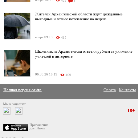
422
1
Жителей Архангельской области ждут дождливые
выходные и летнее потепление на неделе
вчера 09:13
412
Школьник из Архангельска ответил рублем за унижение
учителей в интернете
06.08.26 16:19
409
Полная версия сайта
Оплата
Контакты
Мы в соцсетях:
18+
Приложение
для iPhone