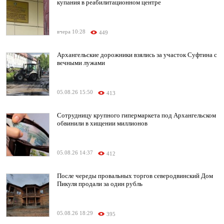
купания в реабилитационном центре
вчера 10:28
449
Архангельские дорожники взялись за участок Суфтина с
вечными лужами
05.08.26 15:50
413
Сотрудницу крупного гипермаркета под Архангельском
обвинили в хищении миллионов
05.08.26 14:37
412
После череды провальных торгов северодвинский Дом
Пикуля продали за один рубль
05.08.26 18:29
395