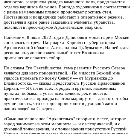
иконостас, завершена укладка каменного пола, продолжается
отделка карнизов балконов. Бригада художников в соответствии
с ранее намеченным планом продолжает роспись стен.
Поставщики и подрядчики работают в оперативном режиме,
доставляя в храм ранее заказанные элементы убранства,
пояснили в пресс-службе Архангельской епархии.
Напомним, 8 июля 2022 года в Даниловом монастыре в Москве
состоялась встреча Патриарха Кирилла с губернатором
Архангельской области Александром Цыбульским. На ней глава
региона получил положительный ответ Владыки на
приглашение освятить собор.
По словам Его Святейшества, тема развития Русского Севера
является для него приоритетной. «По милости Божией мне
удалось проехать по всему Северу — от Мурманска до
Владивостока, — сказал Предстоятель Русской Православной
Церкви. — Я был во всех городах и крупных населенных
пунктах, побывал в устье всех великих рек и посетил
практически все приходы на этом маршруте — для того чтобы
лучше понять, что сегодня происходит в духовной жизни
наших людей на Севере».
«Само наименование "Архангельск" говорит о месте, которое
город занимает на этом маршруте — и с исторической, и с
духовной точки зрения, и с точки зрения присутствия Русской