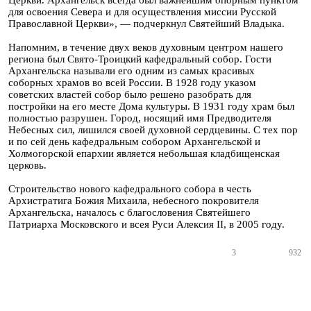
Церкви. Архангельск всегда был важнейшим опорным пунктом
для освоения Севера и для осуществления миссии Русской
Православной Церкви», — подчеркнул Святейший Владыка.
Напомним, в течение двух веков духовным центром нашего
региона был Свято-Троицкий кафедральный собор. Гости
Архангельска называли его одним из самых красивых
соборных храмов во всей России. В 1928 году указом
советских властей собор было решено разобрать для
постройки на его месте Дома культуры. В 1931 году храм был
полностью разрушен. Город, носящий имя Предводителя
Небесных сил, лишился своей духовной сердцевины. С тех пор
и по сей день кафедральным собором Архангельской и
Холмогорской епархии является небольшая кладбищенская
церковь.
Строительство нового кафедрального собора в честь
Архистратига Божия Михаила, небесного покровителя
Архангельска, началось с благословения Святейшего
Патриарха Московского и всея Руси Алексия II, в 2005 году.
3
932