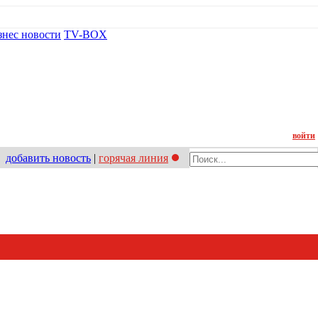
знес новости
TV-BOX
Контакт
войти
добавить новость
|
горячая линия