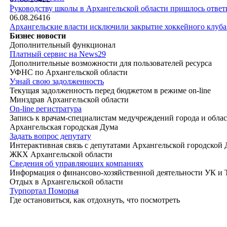
|
Руководству школы в Архангельской области пришлось ответи
06.08.26
416
Архангельские власти исключили закрытие хоккейного клуб
Бизнес новости
Дополнительный функционал
Платный сервис на News29
Дополнительные возможности для пользователей ресурса
УФНС по Архангельской области
Узнай свою задолженность
Текущая задолженность перед бюджетом в режиме on-line
Минздрав Архангельской области
On-line регистратура
Запись к врачам-специалистам медучреждений города и обла
Архангельская городская Дума
Задать вопрос депутату
Интерактивная связь с депутатами Архангельской городской
ЖКХ Архангельской области
Сведения об управляющих компаниях
Информация о финансово-хозяйственной деятельности УК и
Отдых в Архангельской области
Турпортал Поморья
Где остановиться, как отдохнуть, что посмотреть