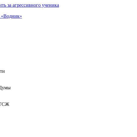
ть за агрессивного ученика
а «Водник»
сти
 Думы
 ТСЖ