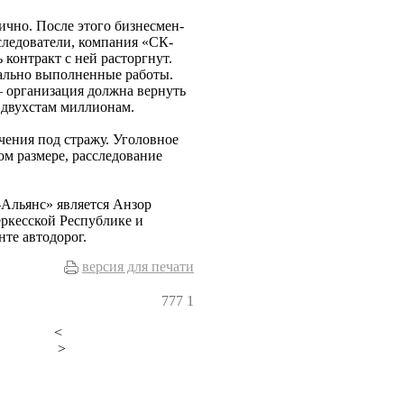
ично. После этого бизнесмен-
следователи, компания «СК-
 контракт с ней расторгнут.
еально выполненные работы.
— организация должна вернуть
 двухстам миллионам.
чения под стражу. Уголовное
ном размере, расследование
Альянс» является Анзор
ркесской Республике и
нте автодорог.
версия для печати
777
1
<
>