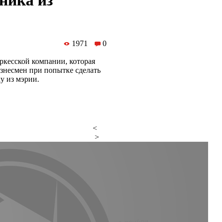
ника из
1971
0
ркесской компании, которая
знесмен при попытке сделать
у из мэрии.
<
>