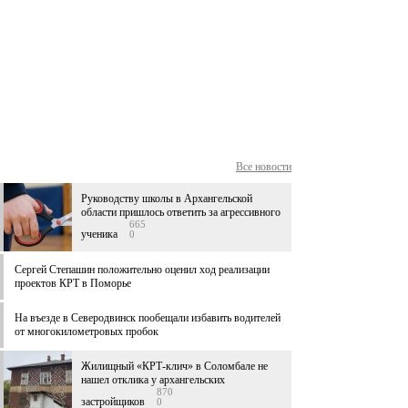
Все новости
Руководству школы в Архангельской
области пришлось ответить за агрессивного
665
ученика
0
Сергей Степашин положительно оценил ход реализации
проектов КРТ в Поморье
На въезде в Северодвинск пообещали избавить водителей
от многокилометровых пробок
Жилищный «КРТ-клич» в Соломбале не
нашел отклика у архангельских
870
застройщиков
0