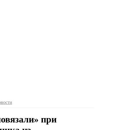
овости
повязали» при