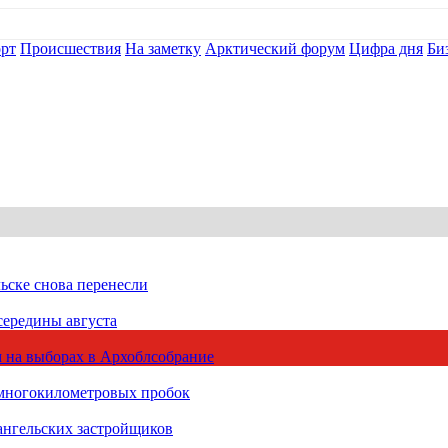
рт
Происшествия
На заметку
Арктический форум
Цифра дня
Би
ьске снова перенесли
середины августа
 на выборах в Архоблсобрание
 многокилометровых пробок
ангельских застройщиков