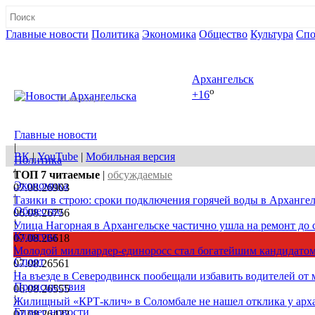
Главные новости
Политика
Экономика
Общество
Культура
Спо
Полная версия сайта
Архангельск
o
+16
08 августа, сб
Главные новости
|
ВК
|
YouTube
|
Мобильная версия
Политика
|
ТОП 7
читаемые
|
обсуждаемые
Экономика
07.08.26
903
|
Тазики в строю: сроки подключения горячей воды в Архангел
Общество
06.08.26
756
|
Улица Нагорная в Архангельске частично ушла на ремонт до 
Культура
07.08.26
618
|
Молодой миллиардер-единоросс стал богатейшим кандидатом
Спорт
07.08.26
561
|
На въезде в Северодвинск пообещали избавить водителей от
Происшествия
06.08.26
555
|
Жилищный «КРТ-клич» в Соломбале не нашел отклика у арх
Бизнес новости
07.08.26
422