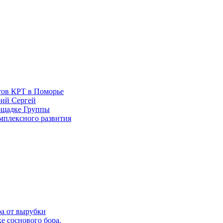
тов КРТ в Поморье
рий Сергей
ощадке Группы
омплексного развития
ра от вырубки
 соснового бора,