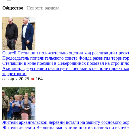
Общество
|
Новости раздела
Сергей Степашин положительно оценил ход реализации проек
Председатель попечительского совета Фонда развития террито
Степашин в ходе поездки в Северодвинск побывал на стройпл
Аквилон, где успешно реализуется первый в регионе проект к
территории.
сегодня 20:25
164
Жители архангельской деревни встали на защиту соснового бо
Жители деревни Вершина выступили против планов по вырубке