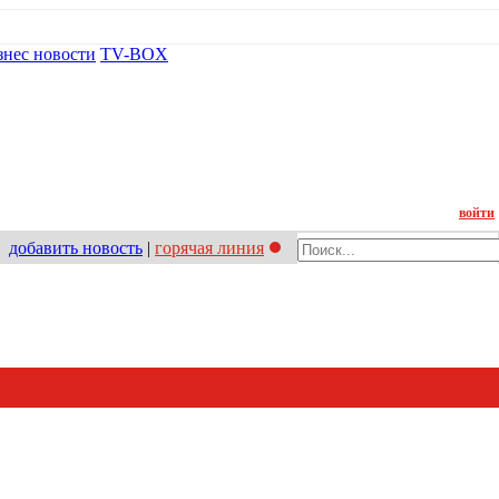
знес новости
TV-BOX
Контакт
войти
добавить новость
|
горячая линия