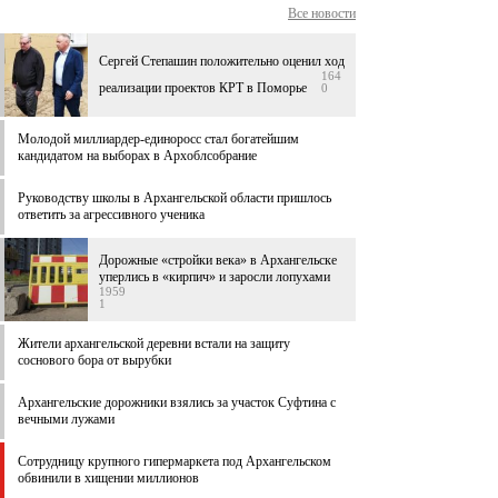
Все новости
Сергей Степашин положительно оценил ход
164
реализации проектов КРТ в Поморье
0
Молодой миллиардер-единоросс стал богатейшим
кандидатом на выборах в Архоблсобрание
Руководству школы в Архангельской области пришлось
ответить за агрессивного ученика
Дорожные «стройки века» в Архангельске
уперлись в «кирпич» и заросли лопухами
1959
1
Жители архангельской деревни встали на защиту
соснового бора от вырубки
Архангельские дорожники взялись за участок Суфтина с
вечными лужами
Сотрудницу крупного гипермаркета под Архангельском
обвинили в хищении миллионов