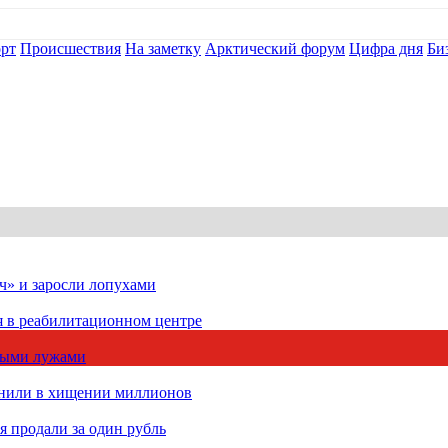
рт
Происшествия
На заметку
Арктический форум
Цифра дня
Би
ч» и заросли лопухами
я в реабилитационном центре
чными лужами
инили в хищении миллионов
 продали за один рубль