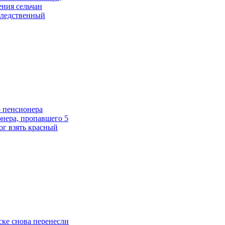
ения сельчан
Следственный
о пенсионера
онера, пропавшего 5
ог взять красный
ске снова перенесли