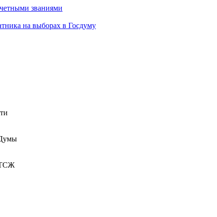
очетными званиями
атника на выборах в Госдуму
сти
 Думы
 ТСЖ