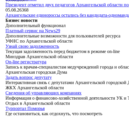
|
Президент отметил двух педагогов Архангельской области п
05.08.26
368
Архангельские единороссы остались без кандидата-одноманд
Бизнес новости
Дополнительный функционал
Платный сервис на News29
Дополнительные возможности для пользователей ресурса
УФНС по Архангельской области
Узнай свою задолженность
Текущая задолженность перед бюджетом в режиме on-line
Минздрав Архангельской области
On-line регистратура
Запись к врачам-специалистам медучреждений города и обла
Архангельская городская Дума
Задать вопрос депутату
Интерактивная связь с депутатами Архангельской городской
ЖКХ Архангельской области
Сведения об управляющих компаниях
Информация о финансово-хозяйственной деятельности УК и
Отдых в Архангельской области
Турпортал Поморья
Где остановиться, как отдохнуть, что посмотреть