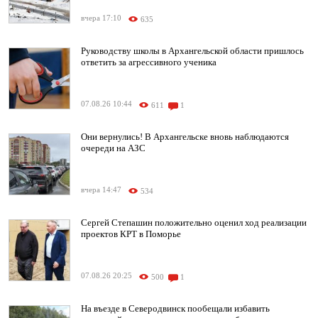
вчера 17:10
635
Руководству школы в Архангельской области пришлось
ответить за агрессивного ученика
07.08.26 10:44
611
1
Они вернулись! В Архангельске вновь наблюдаются
очереди на АЗС
вчера 14:47
534
Сергей Степашин положительно оценил ход реализации
проектов КРТ в Поморье
07.08.26 20:25
500
1
На въезде в Северодвинск пообещали избавить