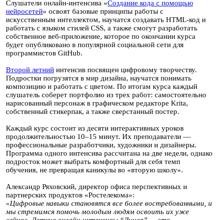
Слушатели онлайн-интенсива «
Создание кода с помощью
нейросетей
» освоят базовые принципы работы с
искусственным интеллектом, научатся создавать HTML-код и
работать с языком стилей CSS, а также смогут разработать
собственное веб-приложение, которое по окончании курса
будет опубликовано в популярной социальной сети для
программистов GitHub.
Второй летний
интенсив посвящен цифровому творчеству.
Подростки погрузятся в мир дизайна, научатся понимать
композицию и работать с цветом. По итогам курса каждый
слушатель соберет портфолио из трех работ: самостоятельно
нарисованный персонаж в графическом редакторе Krita,
собственный стикерпак, а также сверстанный постер.
Каждый курс состоит из десяти интерактивных уроков
продолжительностью 10–15 минут. Их преподаватели —
профессиональные разработчики, художники и дизайнеры.
Программа одного интенсива рассчитана на две недели, однако
подросток может выбрать комфортный для себя темп
обучения, не превращая каникулы во «вторую школу».
Александр Ряховский, директор офиса перспективных и
партнерских продуктов «Ростелекома»:
«Цифровые навыки становятся все более востребованными, и
мы стремимся помочь молодым людям освоить их уже