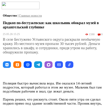
Общество
|
Главные новости
Подкоп по-бестужевски: как школьник обокрал музей в
архангельской глубинке
25.05.26 15:25
1590
0
В селе Бестужево Устьянского округа раскрыли необычную
кражу. Из местного музея пропали 30 тысяч рублей. Деньги
хранились в шкафу, и сотрудники, придя утром на работу,
обнаружили пропажу.
Полиция быстро вычислила вора. Им оказался 14-летний
подросток, который работал в этом же музее. Мальчик был там
подсобным рабочим и знал, где лежат деньги.
Парень решил, что рискнуть стоит. Около пяти утра он сделал
подкоп прямо под здание хозяйственной части. Проник внутрь,