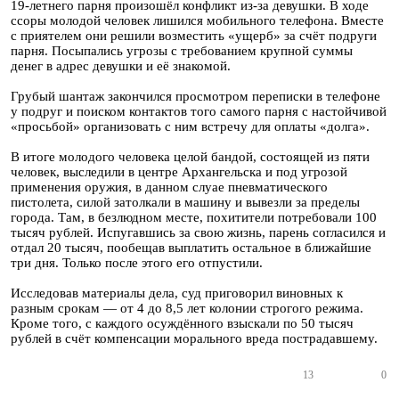
19-летнего парня произошёл конфликт из-за девушки. В ходе
ссоры молодой человек лишился мобильного телефона. Вместе
с приятелем они решили возместить «ущерб» за счёт подруги
парня. Посыпались угрозы с требованием крупной суммы
денег в адрес девушки и её знакомой.
Грубый шантаж закончился просмотром переписки в телефоне
у подруг и поиском контактов того самого парня с настойчивой
«просьбой» организовать с ним встречу для оплаты «долга».
В итоге молодого человека целой бандой, состоящей из пяти
человек, выследили в центре Архангельска и под угрозой
применения оружия, в данном слуае пневматического
пистолета, силой затолкали в машину и вывезли за пределы
города. Там, в безлюдном месте, похитители потребовали 100
тысяч рублей. Испугавшись за свою жизнь, парень согласился и
отдал 20 тысяч, пообещав выплатить остальное в ближайшие
три дня. Только после этого его отпустили.
Исследовав материалы дела, суд приговорил виновных к
разным срокам — от 4 до 8,5 лет колонии строгого режима.
Кроме того, с каждого осуждённого взыскали по 50 тысяч
рублей в счёт компенсации морального вреда пострадавшему.
13
0