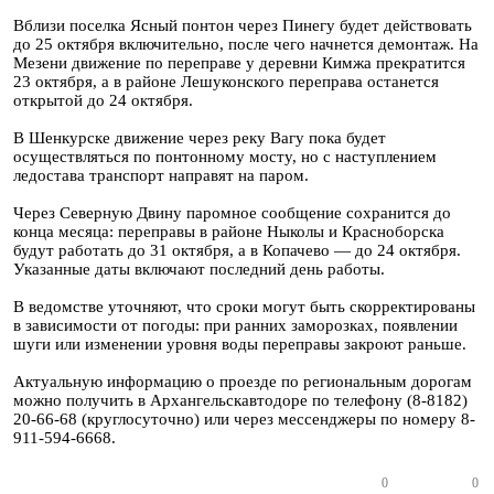
Вблизи поселка Ясный понтон через Пинегу будет действовать
до 25 октября включительно, после чего начнется демонтаж. На
Мезени движение по переправе у деревни Кимжа прекратится
23 октября, а в районе Лешуконского переправа останется
открытой до 24 октября.
В Шенкурске движение через реку Вагу пока будет
осуществляться по понтонному мосту, но с наступлением
ледостава транспорт направят на паром.
Через Северную Двину паромное сообщение сохранится до
конца месяца: переправы в районе Ныколы и Красноборска
будут работать до 31 октября, а в Копачево — до 24 октября.
Указанные даты включают последний день работы.
В ведомстве уточняют, что сроки могут быть скорректированы
в зависимости от погоды: при ранних заморозках, появлении
шуги или изменении уровня воды переправы закроют раньше.
Актуальную информацию о проезде по региональным дорогам
можно получить в Архангельскавтодоре по телефону (8-8182)
20-66-68 (круглосуточно) или через мессенджеры по номеру 8-
911-594-6668.
0
0