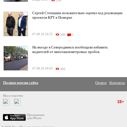
534
Сергей Степашин положительно оценил ход реализации
проектов КРТ в Поморье
07.08.26 20:25
500
1
На въезде в Северодвинск пообещали избавить
водителей от многокилометровых пробок
07.08.26 09:03
492
Полная версия сайта
Оплата
Контакты
Мы в соцсетях:
18+
Приложение
для iPhone