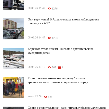
08.08.26 19:42
1276
Они вернулись! В Архангельске вновь наблюдаются
очереди на АЗС
08.08.26 14:47
1253
Коряжма стала новым Шиесом в архангельских
мусорных делах
08.08.26 17:10
767
1
Единственное живое наследие «убитого»
архангельского трамвая «спрятали» в порту
вчера 12:06
539
Ссора с сожительницей закончилась гибелью маленького